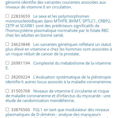
génome identifie des variantes courantes associées aux
niveaux de vitamine E en circulation.
22833659
Le sexe et les polymorphismes
mononucléotidiques dans MTHFR, BHMT, SPTLC1, CRBP2,
CETP et SCARB1 sont des prédicteurs significatifs de
l'homocystéine plasmatique normalisée par le folate RBC
chez les adultes en bonne santé.
24623848
Les variantes génétiques reflétant un statut
plus élevé en vitamine e chez les hommes sont associées à
un risque réduit de cancer de la prostate.
26981194
Complexité du métabolisme de la vitamine
E.
28209224
L'évaluation systématique de la pléiotropie
identifie 6 autres locus associés à la maladie coronarienne.
31505768
Niveaux de vitamine E circulante et risque
de maladie coronarienne et d'infarctus du myocarde : une
étude de randomisation mendélienne.
33876560
FGL1 en tant que modulateur des niveaux
plasmatiques de D-dimères : analyse des marqueurs