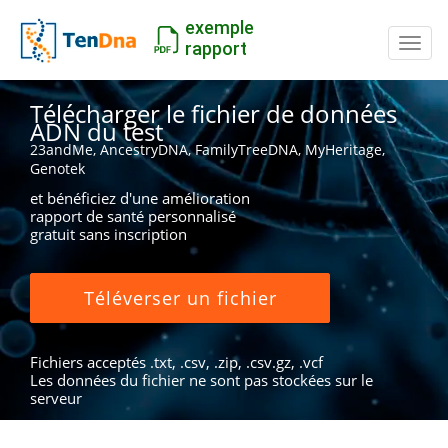
exemple
Inter
rapport
Télécharger le fichier de données
ADN du test
23andMe, AncestryDNA, FamilyTreeDNA, MyHeritage,
Genotek
et bénéficiez d'une amélioration
rapport de santé personnalisé
gratuit sans inscription
Téléverser un fichier
Fichiers acceptés .txt, .csv, .zip, .csv.gz, .vcf
Les données du fichier ne sont pas stockées sur le
serveur