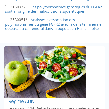
31509720
Les polymorphismes génétiques du FGFR2
sont à l'origine des malocclusions squelettiques.
25300516
Analyses d'association des
polymorphismes du gène FGFR2 avec la densité minérale
osseuse du col fémoral dans la population Han chinoise.
Régime ADN
Le rapport DNA Diet est conçu pour vous aider à gérer