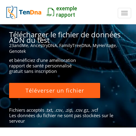
exemple
Inter
rapport
Télécharger le fichier de données
ADN du test
23andMe, AncestryDNA, FamilyTreeDNA, MyHeritage,
Genotek
et bénéficiez d'une amélioration
rapport de santé personnalisé
gratuit sans inscription
Téléverser un fichier
Fichiers acceptés .txt, .csv, .zip, .csv.gz, .vcf
Les données du fichier ne sont pas stockées sur le
serveur