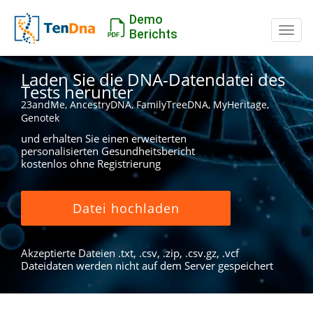
Demo
Schal
Berichts
Laden Sie die DNA-Datendatei des
Tests herunter
23andMe, AncestryDNA, FamilyTreeDNA, MyHeritage,
Genotek
und erhalten Sie einen erweiterten
personalisierten Gesundheitsbericht
kostenlos ohne Registrierung
Datei hochladen
Akzeptierte Dateien .txt, .csv, .zip, .csv.gz, .vcf
Dateidaten werden nicht auf dem Server gespeichert