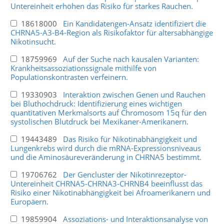
Untereinheit erhöhen das Risiko für starkes Rauchen.
18618000
Ein Kandidatengen-Ansatz identifiziert die
CHRNA5-A3-B4-Region als Risikofaktor für altersabhängige
Nikotinsucht.
18759969
Auf der Suche nach kausalen Varianten:
Krankheitsassoziationssignale mithilfe von
Populationskontrasten verfeinern.
19330903
Interaktion zwischen Genen und Rauchen
bei Bluthochdruck: Identifizierung eines wichtigen
quantitativen Merkmalsorts auf Chromosom 15q für den
systolischen Blutdruck bei Mexikaner-Amerikanern.
19443489
Das Risiko für Nikotinabhängigkeit und
Lungenkrebs wird durch die mRNA-Expressionsniveaus
und die Aminosäureveränderung in CHRNA5 bestimmt.
19706762
Der Gencluster der Nikotinrezeptor-
Untereinheit CHRNA5-CHRNA3-CHRNB4 beeinflusst das
Risiko einer Nikotinabhängigkeit bei Afroamerikanern und
Europäern.
19859904
Assoziations- und Interaktionsanalyse von