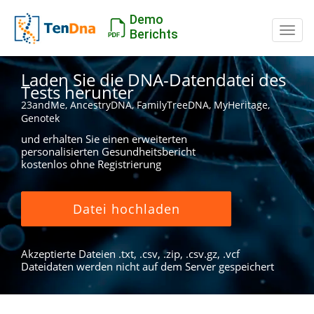
Demo
Schal
Berichts
Laden Sie die DNA-Datendatei des
Tests herunter
23andMe, AncestryDNA, FamilyTreeDNA, MyHeritage,
Genotek
und erhalten Sie einen erweiterten
personalisierten Gesundheitsbericht
kostenlos ohne Registrierung
Datei hochladen
Akzeptierte Dateien .txt, .csv, .zip, .csv.gz, .vcf
Dateidaten werden nicht auf dem Server gespeichert