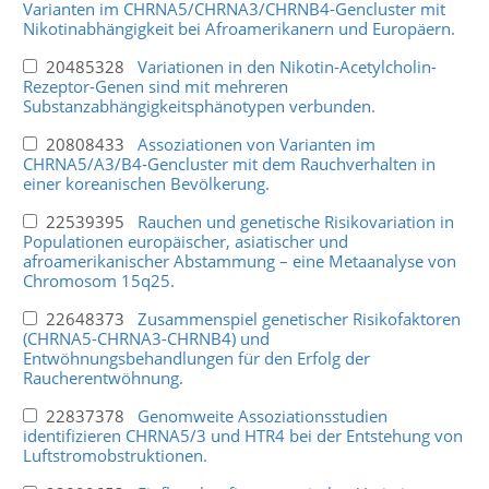
Varianten im CHRNA5/CHRNA3/CHRNB4-Gencluster mit
Nikotinabhängigkeit bei Afroamerikanern und Europäern.
20485328
Variationen in den Nikotin-Acetylcholin-
Rezeptor-Genen sind mit mehreren
Substanzabhängigkeitsphänotypen verbunden.
20808433
Assoziationen von Varianten im
CHRNA5/A3/B4-Gencluster mit dem Rauchverhalten in
einer koreanischen Bevölkerung.
22539395
Rauchen und genetische Risikovariation in
Populationen europäischer, asiatischer und
afroamerikanischer Abstammung – eine Metaanalyse von
Chromosom 15q25.
22648373
Zusammenspiel genetischer Risikofaktoren
(CHRNA5-CHRNA3-CHRNB4) und
Entwöhnungsbehandlungen für den Erfolg der
Raucherentwöhnung.
22837378
Genomweite Assoziationsstudien
identifizieren CHRNA5/3 und HTR4 bei der Entstehung von
Luftstromobstruktionen.