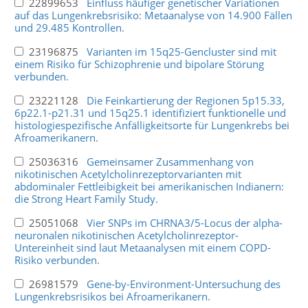
22899653
Einfluss häufiger genetischer Variationen
auf das Lungenkrebsrisiko: Metaanalyse von 14.900 Fällen
und 29.485 Kontrollen.
23196875
Varianten im 15q25-Gencluster sind mit
einem Risiko für Schizophrenie und bipolare Störung
verbunden.
23221128
Die Feinkartierung der Regionen 5p15.33,
6p22.1-p21.31 und 15q25.1 identifiziert funktionelle und
histologiespezifische Anfälligkeitsorte für Lungenkrebs bei
Afroamerikanern.
25036316
Gemeinsamer Zusammenhang von
nikotinischen Acetylcholinrezeptorvarianten mit
abdominaler Fettleibigkeit bei amerikanischen Indianern:
die Strong Heart Family Study.
25051068
Vier SNPs im CHRNA3/5-Locus der alpha-
neuronalen nikotinischen Acetylcholinrezeptor-
Untereinheit sind laut Metaanalysen mit einem COPD-
Risiko verbunden.
26981579
Gene-by-Environment-Untersuchung des
Lungenkrebsrisikos bei Afroamerikanern.