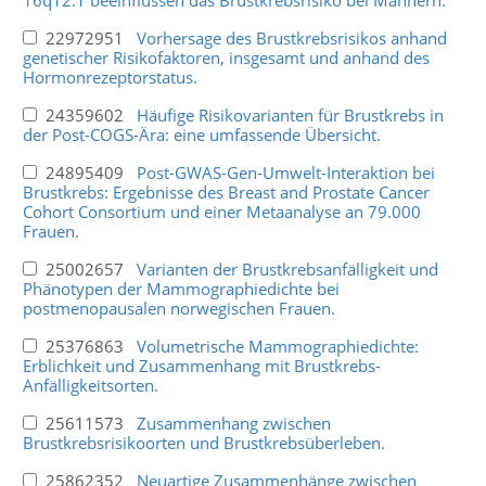
22972951
Vorhersage des Brustkrebsrisikos anhand
genetischer Risikofaktoren, insgesamt und anhand des
Hormonrezeptorstatus.
24359602
Häufige Risikovarianten für Brustkrebs in
der Post-COGS-Ära: eine umfassende Übersicht.
24895409
Post-GWAS-Gen-Umwelt-Interaktion bei
Brustkrebs: Ergebnisse des Breast and Prostate Cancer
Cohort Consortium und einer Metaanalyse an 79.000
Frauen.
25002657
Varianten der Brustkrebsanfälligkeit und
Phänotypen der Mammographiedichte bei
postmenopausalen norwegischen Frauen.
25376863
Volumetrische Mammographiedichte:
Erblichkeit und Zusammenhang mit Brustkrebs-
Anfälligkeitsorten.
25611573
Zusammenhang zwischen
Brustkrebsrisikoorten und Brustkrebsüberleben.
25862352
Neuartige Zusammenhänge zwischen