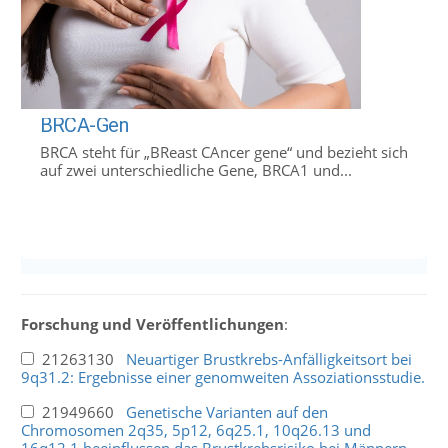
BRCA-Gen
BRCA steht für „BReast CAncer gene“ und bezieht sich
auf zwei unterschiedliche Gene, BRCA1 und...
Forschung und Veröffentlichungen
:
21263130
Neuartiger Brustkrebs-Anfälligkeitsort bei
9q31.2: Ergebnisse einer genomweiten Assoziationsstudie.
21949660
Genetische Varianten auf den
Chromosomen 2q35, 5p12, 6q25.1, 10q26.13 und
16q12.1 beeinflussen das Brustkrebsrisiko bei Männern.