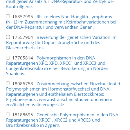
multigener Ansatz für DNA-Reparatur- und Zellzyklus-
Kontrollgene.
16857995
Risiko eines Non-Hodgkin-Lymphoms
(NHL) im Zusammenhang mit Keimbahnvariationen bei
der DNA-Reparatur und verwandten Genen.
17557904
Bewertung der genetischen Variation im
Reparaturweg für Doppelstrangbrüche und des
Blasenkrebsrisikos.
17705814
Polymorphismen in den DNA-
Reparaturgenen XPC, XPD, XRCC1 und XRCC3 und
Lungenkrebsrisiko in einer Bevölkerung im Norden
Spaniens.
18086758
Zusammenhang zwischen Einzelnukleotid-
Polymorphismen im Hormonstoffwechsel und DNA-
Reparaturgenen und epithelialem Eierstockkrebs:
Ergebnisse aus zwei australischen Studien und einem
zusätzlichen Validierungssatz.
18188695
Genetische Polymorphismen in den DNA-
Reparaturgenen XRCC1, XRCC2 und XRCC3 und
Brustkrebsrisiko in Zypern.