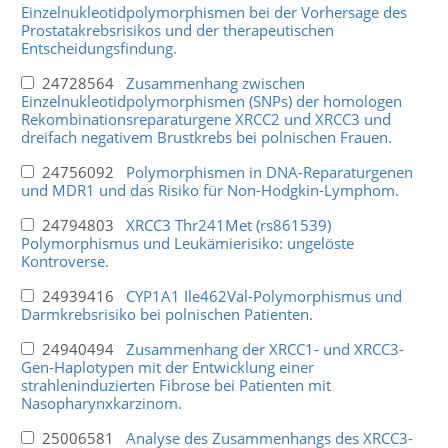
Einzelnukleotidpolymorphismen bei der Vorhersage des
Prostatakrebsrisikos und der therapeutischen
Entscheidungsfindung.
24728564
Zusammenhang zwischen
Einzelnukleotidpolymorphismen (SNPs) der homologen
Rekombinationsreparaturgene XRCC2 und XRCC3 und
dreifach negativem Brustkrebs bei polnischen Frauen.
24756092
Polymorphismen in DNA-Reparaturgenen
und MDR1 und das Risiko für Non-Hodgkin-Lymphom.
24794803
XRCC3 Thr241Met (rs861539)
Polymorphismus und Leukämierisiko: ungelöste
Kontroverse.
24939416
CYP1A1 Ile462Val-Polymorphismus und
Darmkrebsrisiko bei polnischen Patienten.
24940494
Zusammenhang der XRCC1- und XRCC3-
Gen-Haplotypen mit der Entwicklung einer
strahleninduzierten Fibrose bei Patienten mit
Nasopharynxkarzinom.
25006581
Analyse des Zusammenhangs des XRCC3-