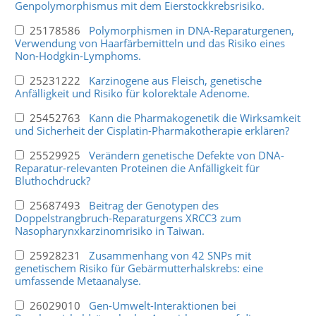
Genpolymorphismus mit dem Eierstockkrebsrisiko.
25178586
Polymorphismen in DNA-Reparaturgenen,
Verwendung von Haarfärbemitteln und das Risiko eines
Non-Hodgkin-Lymphoms.
25231222
Karzinogene aus Fleisch, genetische
Anfälligkeit und Risiko für kolorektale Adenome.
25452763
Kann die Pharmakogenetik die Wirksamkeit
und Sicherheit der Cisplatin-Pharmakotherapie erklären?
25529925
Verändern genetische Defekte von DNA-
Reparatur-relevanten Proteinen die Anfälligkeit für
Bluthochdruck?
25687493
Beitrag der Genotypen des
Doppelstrangbruch-Reparaturgens XRCC3 zum
Nasopharynxkarzinomrisiko in Taiwan.
25928231
Zusammenhang von 42 SNPs mit
genetischem Risiko für Gebärmutterhalskrebs: eine
umfassende Metaanalyse.
26029010
Gen-Umwelt-Interaktionen bei