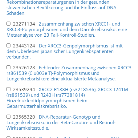
Rekombinationsreparaturgenen in der gesunden
slowenischen Bevölkerung und ihr Einfluss auf DNA-
Schäden.
23271134
Zusammenhang zwischen XRCC1- und
XRCC3-Polymorphismen und dem Darmkrebsrisiko: eine
Metaanalyse von 23 Fall-Kontroll-Studien.
23443124
Der XRCC3-Genpolymorphismus ist mit
dem Überleben japanischer Lungenkrebspatienten
verbunden.
23526128
Fehlender Zusammenhang zwischen XRCC3
rs861539 (C u003e T)-Polymorphismus und
Lungenkrebsrisiken: eine aktualisierte Metaanalyse.
23539294
XRCC2 R188H (rs3218536), XRCC3 T241M
(rs861539) und R243H (rs77381814)
Einzelnukleotidpolymorphismen beim
Gebärmutterhalskrebsrisiko.
23565320
DNA-Reparatur-Genotyp und
Lungenkrebsrisiko in der Beta-Carotin- und Retinol-
Wirksamkeitsstudie.