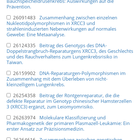
Bauchspeicheldrüsenkrebs: Auswirkungen auf die
Prävention.
26091483
Zusammenhang zwischen einzelnen
Nukleotidpolymorphismen in XRCC3 und
strahleninduzierten Nebenwirkungen auf normales
Gewebe: Eine Metaanalyse.
26124335
Beitrag des Genotyps des DNA-
Doppelstrangbruch-Reparaturgens XRCC3, des Geschlechts
und des Rauchverhaltens zum Lungenkrebsrisiko in
Taiwan.
26159902
DNA-Reparaturgen-Polymorphismen im
Zusammenhang mit dem Überleben von nicht-
kleinzelligem Lungenkrebs.
26254358
Beitrag der Röntgenreparatur, die die
defekte Reparatur im Genotyp chinesischer Hamsterzellen
3 (XRCC3) ergänzt, zum Leiomyomrisiko.
26263974
Molekulare Klassifizierung und
Pharmakogenetik der primären Plasmazell-Leukämie: Ein
erster Ansatz zur Präzisionsmedizin.
26264616
Zusammenhang zwischen genetischen