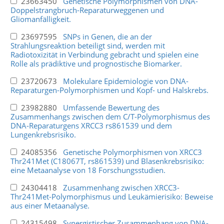
23663450
Genetische Polymorphismen von DNA-
Doppelstrangbruch-Reparaturweggenen und
Gliomanfälligkeit.
23697595
SNPs in Genen, die an der
Strahlungsreaktion beteiligt sind, werden mit
Radiotoxizität in Verbindung gebracht und spielen eine
Rolle als prädiktive und prognostische Biomarker.
23720673
Molekulare Epidemiologie von DNA-
Reparaturgen-Polymorphismen und Kopf- und Halskrebs.
23982880
Umfassende Bewertung des
Zusammenhangs zwischen dem C/T-Polymorphismus des
DNA-Reparaturgens XRCC3 rs861539 und dem
Lungenkrebsrisiko.
24085356
Genetische Polymorphismen von XRCC3
Thr241Met (C18067T, rs861539) und Blasenkrebsrisiko:
eine Metaanalyse von 18 Forschungsstudien.
24304418
Zusammenhang zwischen XRCC3-
Thr241Met-Polymorphismus und Leukämierisiko: Beweise
aus einer Metaanalyse.
24315498
Synergistischer Zusammenhang von DNA-