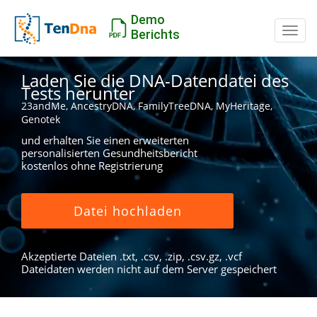
Demo
Schal
Berichts
Laden Sie die DNA-Datendatei des
Tests herunter
23andMe, AncestryDNA, FamilyTreeDNA, MyHeritage,
Genotek
und erhalten Sie einen erweiterten
personalisierten Gesundheitsbericht
kostenlos ohne Registrierung
Datei hochladen
Akzeptierte Dateien .txt, .csv, .zip, .csv.gz, .vcf
Dateidaten werden nicht auf dem Server gespeichert