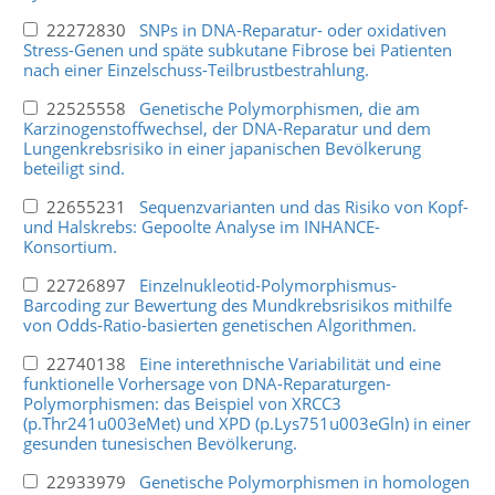
22272830
SNPs in DNA-Reparatur- oder oxidativen
Stress-Genen und späte subkutane Fibrose bei Patienten
nach einer Einzelschuss-Teilbrustbestrahlung.
22525558
Genetische Polymorphismen, die am
Karzinogenstoffwechsel, der DNA-Reparatur und dem
Lungenkrebsrisiko in einer japanischen Bevölkerung
beteiligt sind.
22655231
Sequenzvarianten und das Risiko von Kopf-
und Halskrebs: Gepoolte Analyse im INHANCE-
Konsortium.
22726897
Einzelnukleotid-Polymorphismus-
Barcoding zur Bewertung des Mundkrebsrisikos mithilfe
von Odds-Ratio-basierten genetischen Algorithmen.
22740138
Eine interethnische Variabilität und eine
funktionelle Vorhersage von DNA-Reparaturgen-
Polymorphismen: das Beispiel von XRCC3
(p.Thr241u003eMet) und XPD (p.Lys751u003eGln) in einer
gesunden tunesischen Bevölkerung.
22933979
Genetische Polymorphismen in homologen