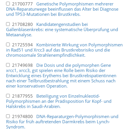
21700777
Genetische Polymorphismen mehrerer
DNA-Reparaturwege beeinflussen das Alter bei Diagnose
und TP53-Mutationen bei Brustkrebs.
21708280
Kandidatengenstudien bei
Gallenblasenkrebs: eine systematische Überprüfung und
Metaanalyse.
21725594
Kombinierte Wirkung von Polymorphismen
in Rad51 und Xrcc3 auf das Brustkrebsrisiko und die
chromosomale Strahlenempfindlichkeit.
21749698
Die Dosis und die polymorphen Gene
xrcc1, xrcc3, gst spielen eine Rolle beim Risiko der
Entwicklung eines Erythems bei Brustkrebspatientinnen
nach einer Teilbrustbestrahlung mit einem Schuss nach
einer konservativen Operation.
21877955
Beteiligung von Einzelnukleotid-
Polymorphismen an der Prädisposition für Kopf- und
Halskrebs in Saudi-Arabien.
21974800
DNA-Reparaturgen-Polymorphismen und
Risiko für früh auftretenden Darmkrebs beim Lynch-
Syndrom.