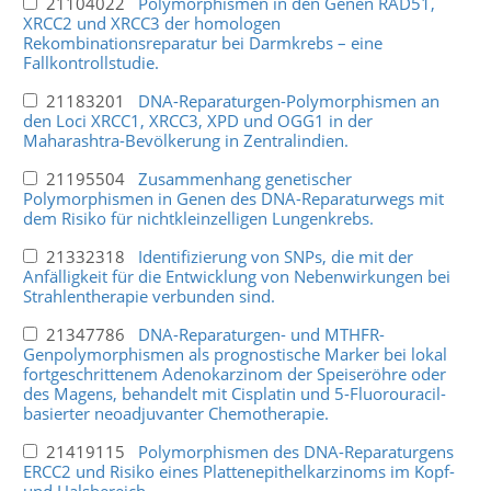
21104022
Polymorphismen in den Genen RAD51,
XRCC2 und XRCC3 der homologen
Rekombinationsreparatur bei Darmkrebs – eine
Fallkontrollstudie.
21183201
DNA-Reparaturgen-Polymorphismen an
den Loci XRCC1, XRCC3, XPD und OGG1 in der
Maharashtra-Bevölkerung in Zentralindien.
21195504
Zusammenhang genetischer
Polymorphismen in Genen des DNA-Reparaturwegs mit
dem Risiko für nichtkleinzelligen Lungenkrebs.
21332318
Identifizierung von SNPs, die mit der
Anfälligkeit für die Entwicklung von Nebenwirkungen bei
Strahlentherapie verbunden sind.
21347786
DNA-Reparaturgen- und MTHFR-
Genpolymorphismen als prognostische Marker bei lokal
fortgeschrittenem Adenokarzinom der Speiseröhre oder
des Magens, behandelt mit Cisplatin und 5-Fluorouracil-
basierter neoadjuvanter Chemotherapie.
21419115
Polymorphismen des DNA-Reparaturgens
ERCC2 und Risiko eines Plattenepithelkarzinoms im Kopf-
und Halsbereich.