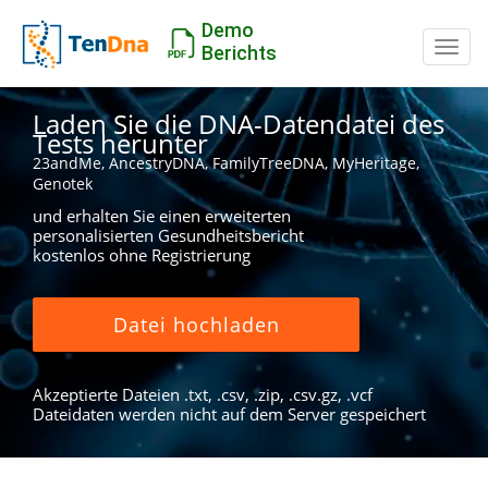
Demo
Schal
Berichts
Laden Sie die DNA-Datendatei des
Tests herunter
23andMe, AncestryDNA, FamilyTreeDNA, MyHeritage,
Genotek
und erhalten Sie einen erweiterten
personalisierten Gesundheitsbericht
kostenlos ohne Registrierung
Datei hochladen
Akzeptierte Dateien .txt, .csv, .zip, .csv.gz, .vcf
Dateidaten werden nicht auf dem Server gespeichert