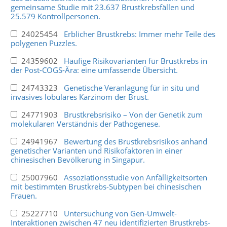
gemeinsame Studie mit 23.637 Brustkrebsfällen und
25.579 Kontrollpersonen.
24025454
Erblicher Brustkrebs: Immer mehr Teile des
polygenen Puzzles.
24359602
Häufige Risikovarianten für Brustkrebs in
der Post-COGS-Ära: eine umfassende Übersicht.
24743323
Genetische Veranlagung für in situ und
invasives lobuläres Karzinom der Brust.
24771903
Brustkrebsrisiko – Von der Genetik zum
molekularen Verständnis der Pathogenese.
24941967
Bewertung des Brustkrebsrisikos anhand
genetischer Varianten und Risikofaktoren in einer
chinesischen Bevölkerung in Singapur.
25007960
Assoziationsstudie von Anfälligkeitsorten
mit bestimmten Brustkrebs-Subtypen bei chinesischen
Frauen.
25227710
Untersuchung von Gen-Umwelt-
Interaktionen zwischen 47 neu identifizierten Brustkrebs-