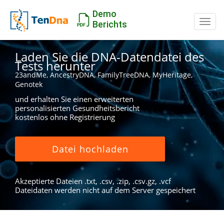
Demo
Schal
Berichts
Laden Sie die DNA-Datendatei des
Tests herunter
23andMe, AncestryDNA, FamilyTreeDNA, MyHeritage,
Genotek
und erhalten Sie einen erweiterten
personalisierten Gesundheitsbericht
kostenlos ohne Registrierung
Datei hochladen
Akzeptierte Dateien .txt, .csv, .zip, .csv.gz, .vcf
Dateidaten werden nicht auf dem Server gespeichert