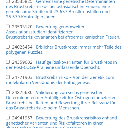
23535825
Gemeinsame genetische Determinanten
des Brustkrebsrisikos bei ostasiatischen Frauen: eine
gemeinsame Studie mit 23.637 Brustkrebsfällen und
25.579 Kontrollpersonen.
23593120
Bewertung genomweiter
Assoziationsstudien identifizierter
Brustkrebsrisikovarianten bei afroamerikanischen Frauen.
24025454
Erblicher Brustkrebs: Immer mehr Teile des
polygenen Puzzles.
24359602
Häufige Risikovarianten für Brustkrebs in
der Post-COGS-Ära: eine umfassende Übersicht.
24771903
Brustkrebsrisiko – Von der Genetik zum
molekularen Verständnis der Pathogenese.
24875630
Validierung von sechs genetischen
Determinanten der Anfälligkeit für Östrogen-induzierten
Brustkrebs bei Ratten und Bewertung ihrer Relevanz für
das Brustkrebsrisiko beim Menschen.
24941967
Bewertung des Brustkrebsrisikos anhand
genetischer Varianten und Risikofaktoren in einer
chinesischen Bevölkerung in Singapur.