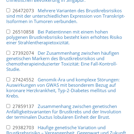
26472073
Mehrere Varianten des Brustkrebsrisikos
sind mit der unterschiedlichen Expression von Transkript-
Isoformen in Tumoren verbunden.
26510858
Bei Patientinnen mit einem hohen
polygenen Brustkrebsrisiko besteht kein erhöhtes Risiko
einer Strahlentherapietoxizität.
27392074
Der Zusammenhang zwischen häufigen
genetischen Markern des Brustkrebsrisikos und
chemotherapieinduzierter Toxizität: Eine Fall-Kontroll-
Studie.
27424552
Genomik-Ära und komplexe Störungen:
Auswirkungen von GWAS mit besonderem Bezug auf
koronare Herzkrankheit, Typ-2-Diabetes mellitus und
Krebs.
27859137
Zusammenhang zwischen genetischen
Anfälligkeitsvarianten für Brustkrebs und der Involution
der terminalen Ductus lobulären Einheit der Brust.
29382703
Häufige genetische Variation und
Brustkrebsrisiko – Vergangenheit, Gegenwart und Zukunft.