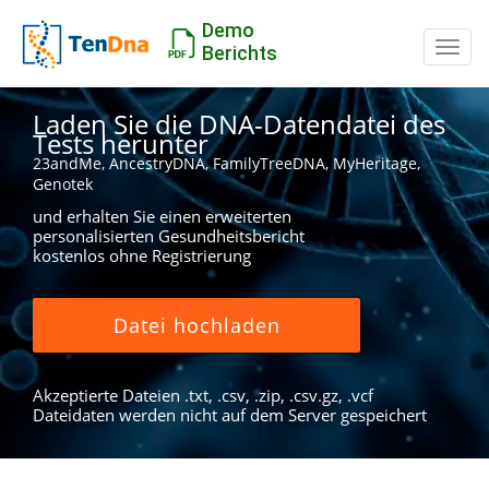
Demo
Schal
Berichts
Laden Sie die DNA-Datendatei des
Tests herunter
23andMe, AncestryDNA, FamilyTreeDNA, MyHeritage,
Genotek
und erhalten Sie einen erweiterten
personalisierten Gesundheitsbericht
kostenlos ohne Registrierung
Datei hochladen
Akzeptierte Dateien .txt, .csv, .zip, .csv.gz, .vcf
Dateidaten werden nicht auf dem Server gespeichert