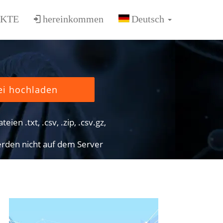
KTE
hereinkommen
ei hochladen
eien .txt, .csv, .zip, .csv.gz,
rden nicht auf dem Server