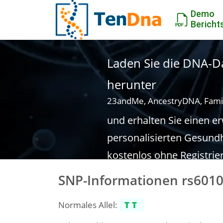
Demo
Bericht
Laden Sie die DNA-Da
herunter
23andMe, AncestryDNA, Fami
und erhalten Sie einen e
personalisierten Gesundh
kostenlos ohne Registrie
SNP-Informationen rs601
Normales Allel:
TT