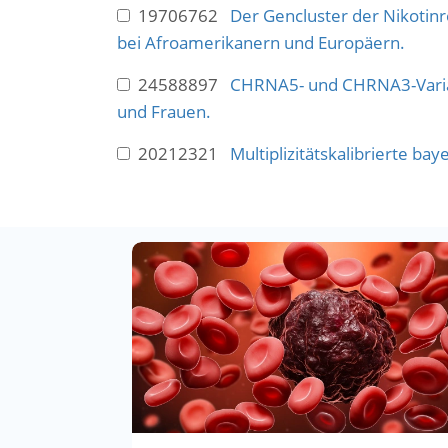
19706762
Der Gencluster der Nikotin
bei Afroamerikanern und Europäern.
24588897
CHRNA5- und CHRNA3-Varia
und Frauen.
20212321
Multiplizitätskalibrierte ba