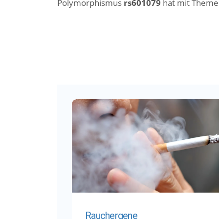
Polymorphismus
rs601079
hat mit Themen
Rauchergene