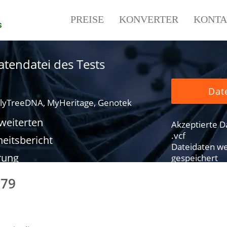
PREISE
KONVERTER
KONTA
s
tendatei des Tests
Dat
lyTreeDNA, MyHeritage, Genotek
rweiterten
Akzeptierte Dat
.vcf
eitsbericht
Dateidaten we
rung
gespeichert
079