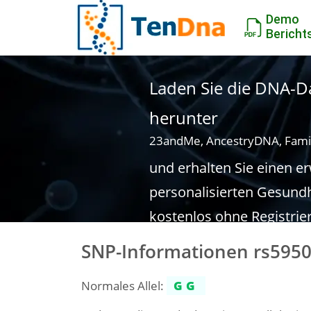
Demo
Bericht
Laden Sie die DNA-Da
herunter
23andMe, AncestryDNA, Fami
und erhalten Sie einen e
personalisierten Gesundh
kostenlos ohne Registrie
SNP-Informationen rs595
Normales Allel:
GG