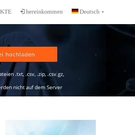
KTE
hereinkommen
ei hochladen
eien .txt, .csv, .zip, .csv.gz,
rden nicht auf dem Server