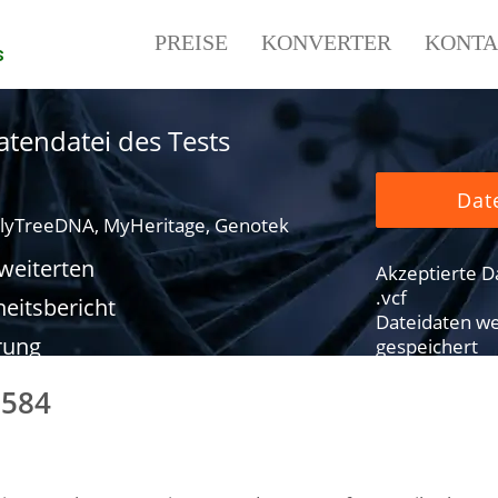
PREISE
KONVERTER
KONTA
s
tendatei des Tests
Dat
lyTreeDNA, MyHeritage, Genotek
rweiterten
Akzeptierte Dat
.vcf
eitsbericht
Dateidaten we
rung
gespeichert
0584