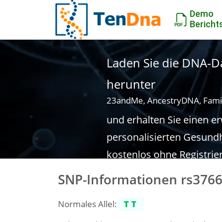
Demo
Bericht
Laden Sie die DNA-Da
herunter
23andMe, AncestryDNA, Fami
und erhalten Sie einen e
personalisierten Gesundh
kostenlos ohne Registrie
SNP-Informationen rs376
Normales Allel:
TT