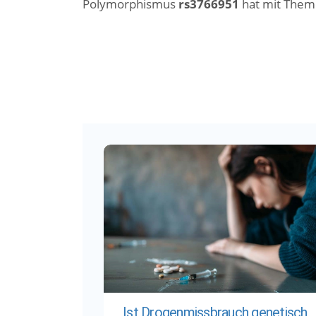
Polymorphismus
rs3766951
hat mit Them
Ist Drogenmissbrauch genetisch