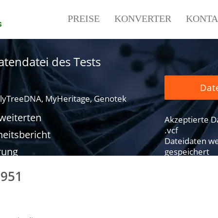
PREISE
KONVERTER
KONTA
s
tendatei des Tests
Dat
lyTreeDNA, MyHeritage, Genotek
rweiterten
Akzeptierte Dat
.vcf
eitsbericht
Dateidaten we
rung
gespeichert
6951