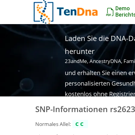
Demo
Bericht
Laden Sie die DNA-Da
herunter
23andMe, AncestryDNA, Fami
und erhalten Sie einen e
personalisierten Gesundh
kostenlos ohne Registrie
SNP-Informationen rs262
Normales Allel:
CC