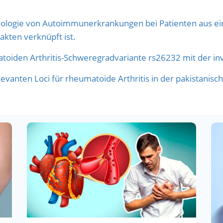
logie von Autoimmunerkrankungen bei Patienten aus eine
akten verknüpft ist.
den Arthritis-Schweregradvariante rs26232 mit der invas
vanten Loci für rheumatoide Arthritis in der pakistanisc