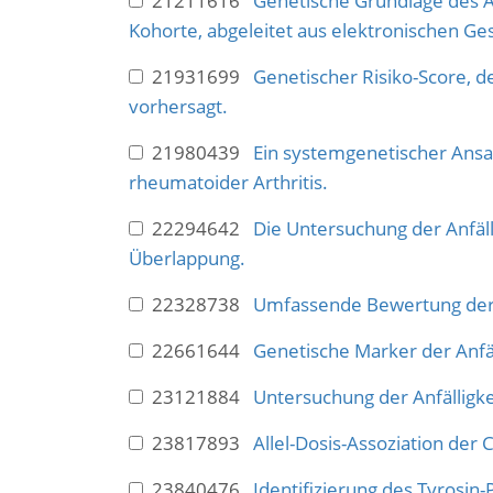
21211616
Genetische Grundlage des Au
Kohorte, abgeleitet aus elektronischen Ge
21931699
Genetischer Risiko-Score, 
vorhersagt.
21980439
Ein systemgenetischer Ansat
rheumatoider Arthritis.
22294642
Die Untersuchung der Anfälli
Überlappung.
22328738
Umfassende Bewertung der An
22661644
Genetische Marker der Anfäll
23121884
Untersuchung der Anfälligke
23817893
Allel-Dosis-Assoziation der
23840476
Identifizierung des Tyrosin-