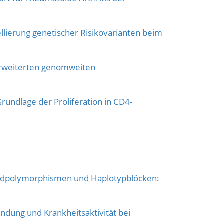
llierung genetischer Risikovarianten beim
r erweiterten genomweiten
undlage der Proliferation in CD4-
eotidpolymorphismen und Haplotypblöcken:
dung und Krankheitsaktivität bei