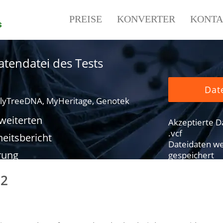
PREISE
KONVERTER
KONTA
s
tendatei des Tests
Dat
lyTreeDNA, MyHeritage, Genotek
rweiterten
Akzeptierte Dat
.vcf
eitsbericht
Dateidaten we
rung
gespeichert
32