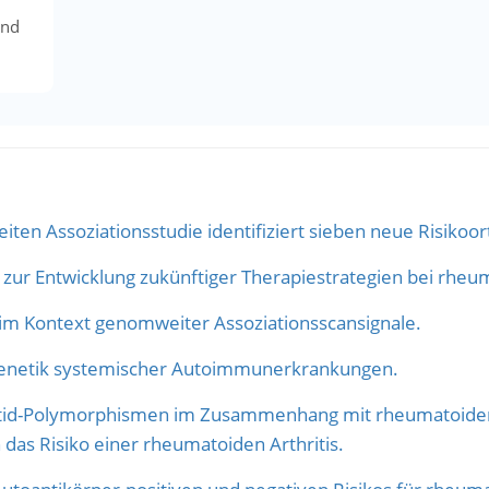
ind
en Assoziationsstudie identifiziert sieben neue Risikoort
ur Entwicklung zukünftiger Therapiestrategien bei rheuma
 im Kontext genomweiter Assoziationsscansignale.
 Genetik systemischer Autoimmunerkrankungen.
otid-Polymorphismen im Zusammenhang mit rheumatoider 
as Risiko einer rheumatoiden Arthritis.