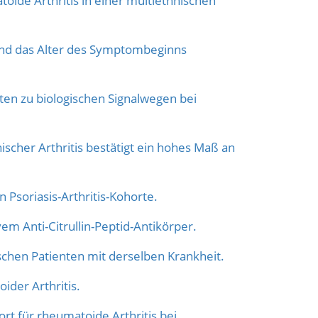
oide Arthritis in einer multiethnischen
 und das Alter des Symptombeginns
ten zu biologischen Signalwegen bei
hischer Arthritis bestätigt ein hohes Maß an
 Psoriasis-Arthritis-Kohorte.
em Anti-Citrullin-Peptid-Antikörper.
ischen Patienten mit derselben Krankheit.
ider Arthritis.
ort für rheumatoide Arthritis bei