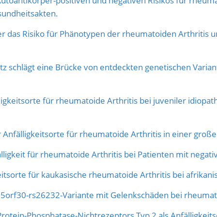
toantikörper-positiven und negativen Risikos für rheumat
sundheitsakten.
der das Risiko für Phänotypen der rheumatoiden Arthritis
z schlägt eine Brücke von entdeckten genetischen Varian
gkeitsorte für rheumatoide Arthritis bei juveniler idiopat
fälligkeitsorte für rheumatoide Arthritis in einer großen
igkeit für rheumatoide Arthritis bei Patienten mit negativ
itsorte für kaukasische rheumatoide Arthritis bei afrikan
 C5orf30-rs26232-Variante mit Gelenkschäden bei rheumato
Protein-Phosphatase-Nichtrezeptors Typ 2 als Anfälligkeits