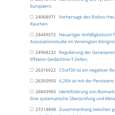
Europäern.
24068971
Vorhersage des Risikos rheu
Rauchen.
24449572
Neuartiger Anfälligkeitsort 
Assoziationsstudie im Vereinigten Königrei
24968232
Regulierung der Genexpress
Effektor-Gedächtnis-T-Zellen.
26316022
C5orf30 ist ein negativer R
26350950
IL2RA ist mit der Persisten
26843965
Identifizierung von Biomar
Eine systematische Überprüfung und Meta
27214848
Zusammenhang zwischen gene