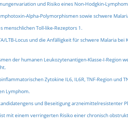
mmungenvariation und Risiko eines Non-Hodgkin-Lymphom
mphotoxin-Alpha-Polymorphismen sowie schwere Malaria i
 menschlichen Toll-like-Rezeptors 1.
A/LTB-Locus und die Anfälligkeit für schwere Malaria be
smen der humanen Leukozytenantigen-Klasse-I-Region we
ht.
roinflammatorischen Zytokine IL6, IL6R, TNF-Region und T
ären Lymphom.
ndidatengens und Beseitigung arzneimittelresistenter P
t mit einem verringerten Risiko einer chronisch obstru