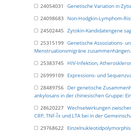
24054031
Genetische Variation in Zyt
24098683
Non-Hodgkin-Lymphom-Risik
24502445
Zytokin-Kandidatengene sa
25315199
Genetische Assoziations- u
Menstruationsmigräne zusammenhängen
25383745
HIV-Infektion, Atherosklero
26999109
Expressions- und Sequenzva
28489756
Der genetische Zusammenhan
ankylosans in der chinesischen Gruppe: Eine
28620227
Wechselwirkungen zwischen 
CRP, TNF-Î± und LTA bei in der Gemeinsch
29768622
Einzelnukleotidpolymorphis