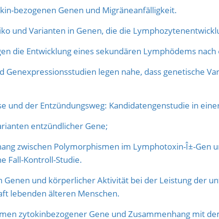
okin-bezogenen Genen und Migräneanfälligkeit.
o und Varianten in Genen, die die Lymphozytenentwickl
gen die Entwicklung eines sekundären Lymphödems nach e
nd Genexpressionsstudien legen nahe, dass genetische Va
.
se und der Entzündungsweg: Kandidatengenstudie in einer
rianten entzündlicher Gene;
g zwischen Polymorphismen im Lymphotoxin-Î±-Gen und d
 Fall-Kontroll-Studie.
Genen und körperlicher Aktivität bei der Leistung der u
aft lebenden älteren Menschen.
men zytokinbezogener Gene und Zusammenhang mit dem kli