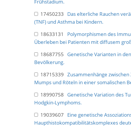
Frühstadium.
17450233
Das elterliche Rauchen ve
(TNF) und Asthma bei Kindern.
18633131
Polymorphismen des Immunge
Überleben bei Patienten mit diffusem groß
18687755
Genetische Varianten in den
Bevölkerung.
18715339
Zusammenhänge zwischen Zy
Mumps und Röteln in einer somalischen B
18990758
Genetische Variation des T
Hodgkin-Lymphoms.
19039607
Eine genetische Assoziatio
Haupthistokompatibilitätskomplexes deute