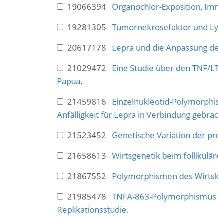
19066394
Organochlor-Exposition, I
19281305
Tumornekrosefaktor und Ly
20617178
Lepra und die Anpassung des
21029472
Eine Studie über den TNF/LT
Papua.
21459816
Einzelnukleotid-Polymorphi
Anfälligkeit für Lepra in Verbindung gebrac
21523452
Genetische Variation der p
21658613
Wirtsgenetik beim follikul
21867552
Polymorphismen des Wirtska
21985478
TNFA-863-Polymorphismus is
Replikationsstudie.