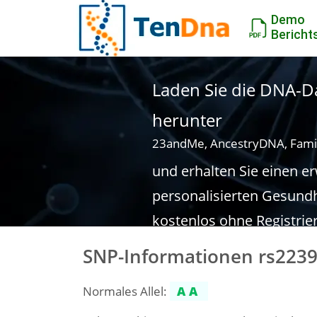
Demo
Bericht
Laden Sie die DNA-Da
herunter
23andMe, AncestryDNA, Fami
und erhalten Sie einen e
personalisierten Gesundh
kostenlos ohne Registrie
SNP-Informationen rs223
Normales Allel:
AA