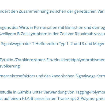
rändert den Zusammenhang zwischen der genetischen Vari
ns des Wirts in Kombination mit klinischen und demogr
zelligem B-Zell-Lymphom in der Zeit vor Rituximab vorau
 Signalwegen der T-Helferzellen Typ 1, 2 und 3 und Magen
tokin-/Zytokinrezeptor-Einzelnukleotidpolymorphismen
evölkerung.
umornekrosefaktors und des kanonischen Signalwegs Kern
nsstudie in Gambia unter Verwendung von Tagging-Polymorp
t auf einen HLA-B-assoziierten Transkript-2-Polymorphism