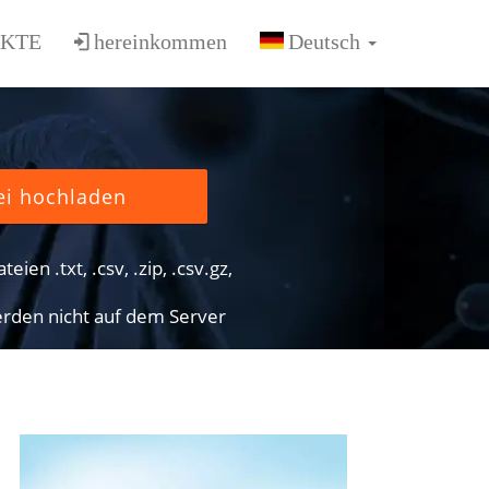
KTE
hereinkommen
ei hochladen
eien .txt, .csv, .zip, .csv.gz,
rden nicht auf dem Server