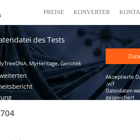
PREISE
KONVERTER
KONTA
s
tendatei des Tests
Dat
lyTreeDNA, MyHeritage, Genotek
rweiterten
Akzeptierte Dat
.vcf
eitsbericht
Dateidaten we
rung
gespeichert
9704