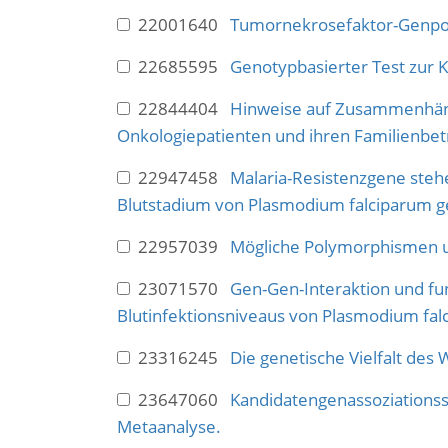
22001640
Tumornekrosefaktor-Genpol
22685595
Genotypbasierter Test zur K
22844404
Hinweise auf Zusammenhäng
Onkologiepatienten und ihren Familienbet
22947458
Malaria-Resistenzgene steh
Blutstadium von Plasmodium falciparum ge
22957039
Mögliche Polymorphismen un
23071570
Gen-Gen-Interaktion und fu
Blutinfektionsniveaus von Plasmodium fal
23316245
Die genetische Vielfalt des 
23647060
Kandidatengenassoziationss
Metaanalyse.