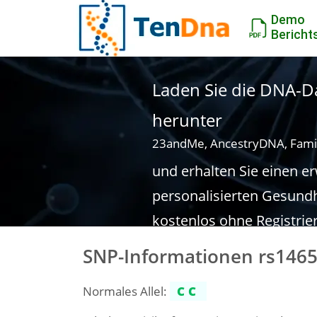
Demo
Bericht
Laden Sie die DNA-Da
herunter
23andMe, AncestryDNA, Fami
und erhalten Sie einen e
personalisierten Gesundh
kostenlos ohne Registrie
SNP-Informationen rs146
Normales Allel:
CC