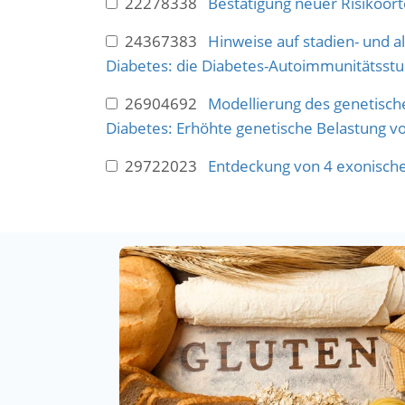
22278338
Bestätigung neuer Risikoorte
24367383
Hinweise auf stadien- und a
Diabetes: die Diabetes-Autoimmunitätsstu
26904692
Modellierung des genetische
Diabetes: Erhöhte genetische Belastung vo
29722023
Entdeckung von 4 exonischen