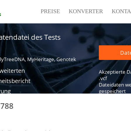
PREISE
KONVERTER
KONTA
s
tendatei des Tests
Dat
lyTreeDNA, MyHeritage, Genotek
rweiterten
Akzeptierte Dat
.vcf
eitsbericht
Dateidaten we
rung
gespeichert
5788