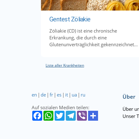
Gentest Zöliakie
Zöliakie (CD) ist eine chronische
Erkrankung, die durch eine
Glutenunverträglichkeit gekennzeichnet...
Liste aller Krankheiten
en
|
de
|
fr
|
es
|
it
|
ua
|
ru
Über
Auf sozialen Medien teilen:
Über u
Unser 