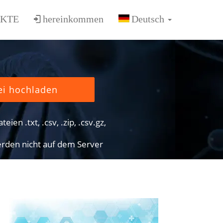
KTE
hereinkommen
ei hochladen
eien .txt, .csv, .zip, .csv.gz,
rden nicht auf dem Server