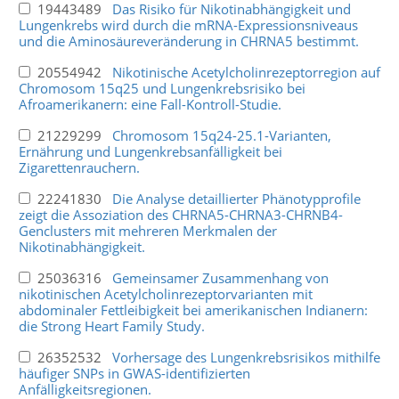
19443489
Das Risiko für Nikotinabhängigkeit und
Lungenkrebs wird durch die mRNA-Expressionsniveaus
und die Aminosäureveränderung in CHRNA5 bestimmt.
20554942
Nikotinische Acetylcholinrezeptorregion auf
Chromosom 15q25 und Lungenkrebsrisiko bei
Afroamerikanern: eine Fall-Kontroll-Studie.
21229299
Chromosom 15q24-25.1-Varianten,
Ernährung und Lungenkrebsanfälligkeit bei
Zigarettenrauchern.
22241830
Die Analyse detaillierter Phänotypprofile
zeigt die Assoziation des CHRNA5-CHRNA3-CHRNB4-
Genclusters mit mehreren Merkmalen der
Nikotinabhängigkeit.
25036316
Gemeinsamer Zusammenhang von
nikotinischen Acetylcholinrezeptorvarianten mit
abdominaler Fettleibigkeit bei amerikanischen Indianern:
die Strong Heart Family Study.
26352532
Vorhersage des Lungenkrebsrisikos mithilfe
häufiger SNPs in GWAS-identifizierten
Anfälligkeitsregionen.