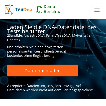
Demo
Schal
Berichts
Laden Sie die DNA-Datendatei des
Tests herunter
23andMe, AncestryDNA, FamilyTreeDNA, MyHeritage,
Genotek
und erhalten Sie einen erweiterten
personalisierten Gesundheitsbericht
kostenlos ohne Registrierung
Datei hochladen
Akzeptierte Dateien .txt, .csv, .zip, .csv.gz, .vcf
Dateidaten werden nicht auf dem Server gespeichert