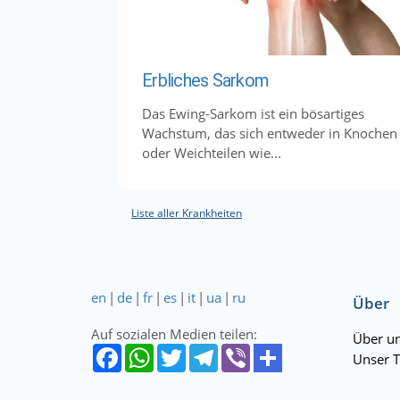
Erbliches Sarkom
Das Ewing-Sarkom ist ein bösartiges
Wachstum, das sich entweder in Knochen
oder Weichteilen wie...
Liste aller Krankheiten
en
|
de
|
fr
|
es
|
it
|
ua
|
ru
Über
Auf sozialen Medien teilen:
Über u
Unser 