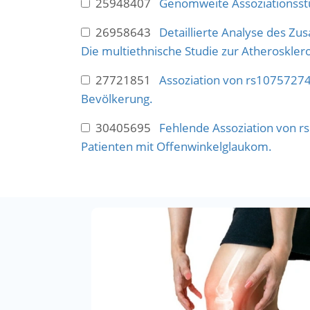
25948407
Genomweite Assoziationsstu
26958643
Detaillierte Analyse des Z
Die multiethnische Studie zur Atheroskler
27721851
Assoziation von rs1075727
Bevölkerung.
30405695
Fehlende Assoziation von r
Patienten mit Offenwinkelglaukom.