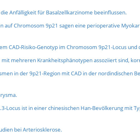
die Anfälligkeit für Basalzellkarzinome beeinflussen.
en auf Chromosom 9p21 sagen eine perioperative Myokar
m CAD-Risiko-Genotyp im Chromosom 9p21-Locus und d
it mehreren Krankheitsphänotypen assoziiert sind, korr
smen in der 9p21-Region mit CAD in der nordindischen B
urysma.
Locus ist in einer chinesischen Han-Bevölkerung mit Ty
dien bei Arteriosklerose.