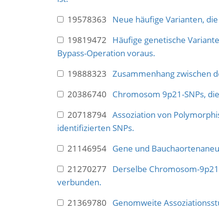
19578363
Neue häufige Varianten, die 
19819472
Häufige genetische Variant
Bypass-Operation voraus.
19888323
Zusammenhang zwischen de
20386740
Chromosom 9p21-SNPs, die m
20718794
Assoziation von Polymorphi
identifizierten SNPs.
21146954
Gene und Bauchaortenane
21270277
Derselbe Chromosom-9p21.3-
verbunden.
21369780
Genomweite Assoziationsstu