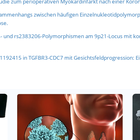
die zum perioperativen Myokardinfarkt nach einer Koron
usammenhangs zwischen häufigen Einzelnukleotidpolymorp
ose.
4- und rs2383206-Polymorphismen am 9p21-Locus mit koro
s1192415 in TGFBR3-CDC7 mit Gesichtsfeldprogression: Ei