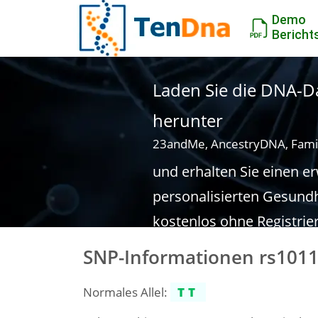
Demo
Bericht
Laden Sie die DNA-Da
herunter
23andMe, AncestryDNA, Fami
und erhalten Sie einen e
personalisierten Gesundh
kostenlos ohne Registrie
SNP-Informationen rs101
Normales Allel:
TT