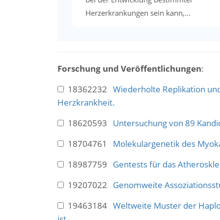
Herzerkrankungen sein kann,...
Forschung und Veröffentlichungen
:
18362232
Wiederholte Replikation u
Herzkrankheit.
18620593
Untersuchung von 89 Kandi
18704761
Molekulargenetik des Myoka
18987759
Gentests für das Atheroskl
19207022
Genomweite Assoziationsstu
19463184
Weltweite Muster der Haplot
ist.