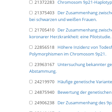
21372283
Chromosom 9p21-Haplotypen
21375403
Der Zusammenhang zwische
bei schwarzen und weißen Frauen.
21705410
Der Zusammenhang zwischen
koronarer Herzkrankheit: eine Pilotstudie.
22856518
Höhere Inzidenz von Todes
Polymorphismen im Chromosom 9p21.
23963167
Untersuchung bekannter gen
Abstammung.
24219970
Häufige genetische Variante
24875940
Bewertung der genetischen 
24906238
Der Zusammenhang des 9p21