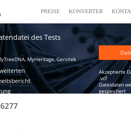
PREISE
KONVERTER
KONTA
s
tendatei des Tests
Dat
lyTreeDNA, MyHeritage, Genotek
rweiterten
Akzeptierte Dat
.vcf
eitsbericht
Dateidaten we
rung
gespeichert
16277