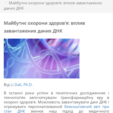
Майбутнє охорони здоров'я: вплив завантажених
даних ДНК
Майбутнє охорони здоров'я: вплив
завантажених даних ДНК
Від
Li Dali, Ph.D.
В останні роки успіхи в генетичних дослідженнях і
технологіях започаткували трансформаційну еру в
охороні здоров'я. Можливість завантажувати дані ДНК і
отримувати персоналізований
безкоштовний звіт про
стан ДНК
змінює наш підхід до медичного