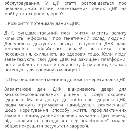
обслуговування. У цій статті розповідається про
революційний вплив завантажених даних ДНК на
майбутнє охорони здоров’я.
I. Розкриття потенціалу даних ДНК:
ДНК, фундаментальний план життя, містить велику
кількість інформації про генетичний склад людини.
Доступність доступних послуг тестування ДНК дала
можливість мільйонам людей дізнатися про
походження, схильність до здоров’я тощо. Коли люди
завантажують свої дані ДНК на захищені платформи,
вони роблять внесок у величезну базу даних, яка має
потенціал для прориву в медицині.
II. Персоналізована медична допомога через аналіз ДНК:
Завантажені дані ДНК відкривають двері для
високоперсоналізованих рішень у сфері охорони
здоров’я. Маючи доступ до звітів про здоров’я ДНК,
люди можуть отримувати індивідуальні рекомендації
щодо коригування способу життя, профілактичних
заходів і індивідуальних планів лікування. Цей перехід
від загального підходу до персоналізованої моделі
обіцяє покращити результати здоров’я.