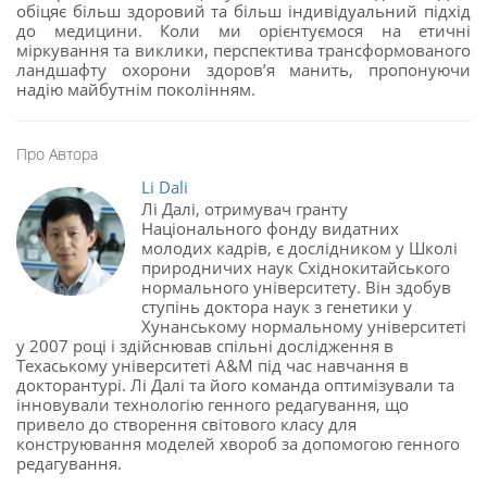
обіцяє більш здоровий та більш індивідуальний підхід
до медицини. Коли ми орієнтуємося на етичні
міркування та виклики, перспектива трансформованого
ландшафту охорони здоров’я манить, пропонуючи
надію майбутнім поколінням.
Про Автора
Li Dali
Лі Далі, отримувач гранту
Національного фонду видатних
молодих кадрів, є дослідником у Школі
природничих наук Східнокитайського
нормального університету. Він здобув
ступінь доктора наук з генетики у
Хунанському нормальному університеті
у 2007 році і здійснював спільні дослідження в
Техаському університеті A&M під час навчання в
докторантурі. Лі Далі та його команда оптимізували та
інновували технологію генного редагування, що
привело до створення світового класу для
конструювання моделей хвороб за допомогою генного
редагування.