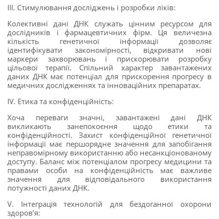
III. Стимулювання досліджень і розробки ліків:
Колективні дані ДНК служать цінним ресурсом для
дослідників і фармацевтичних фірм. Ця величезна
кількість генетичної інформації дозволяє
ідентифікувати закономірності, відкривати нові
маркери захворювань і прискорювати розробку
цільової терапії. Спільний характер завантажених
даних ДНК має потенціал для прискорення прогресу в
медичних дослідженнях та інноваційних препаратах.
IV. Етика та конфіденційність:
Хоча переваги значні, завантажені дані ДНК
викликають занепокоєння щодо етики та
конфіденційності. Захист конфіденційної генетичної
інформації має першорядне значення для запобігання
неправомірному використанню або несанкціонованому
доступу. Баланс між потенціалом прогресу медицини та
правами особи на конфіденційність має важливе
значення для відповідального використання
потужності даних ДНК.
V. Інтеграція технологій для бездоганної охорони
здоров’я: