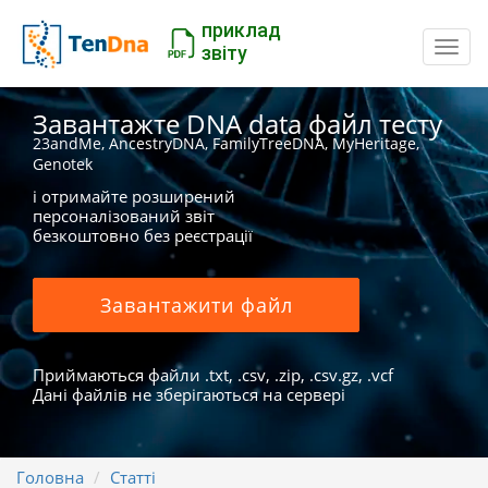
приклад
Пере
звіту
Завантажте DNA data файл тесту
23andMe, AncestryDNA, FamilyTreeDNA, MyHeritage,
Genotek
і отримайте розширений
персоналізований звіт
безкоштовно без реєстрації
Завантажити файл
Приймаються файли .txt, .csv, .zip, .csv.gz, .vcf
Дані файлів не зберігаються на сервері
Головна
Статті