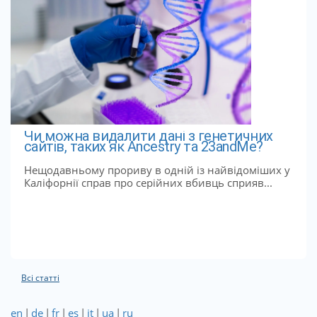
Чи можна видалити дані з генетичних
сайтів, таких як Ancestry та 23andMe?
Нещодавньому прориву в одній із найвідоміших у
Каліфорнії справ про серійних вбивць сприяв...
Всі статті
en
|
de
|
fr
|
es
|
it
|
ua
|
ru