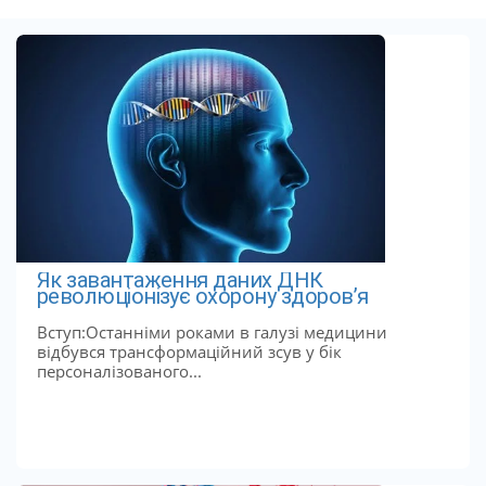
Як завантаження даних ДНК
революціонізує охорону здоров’я
Вступ:Останніми роками в галузі медицини
відбувся трансформаційний зсув у бік
персоналізованого...