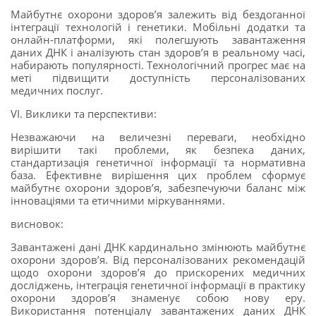
Майбутнє охорони здоров’я залежить від бездоганної
інтеграції технологій і генетики. Мобільні додатки та
онлайн-платформи, які полегшують завантаження
даних ДНК і аналізують стан здоров’я в реальному часі,
набирають популярності. Технологічний прогрес має на
меті підвищити доступність персоналізованих
медичних послуг.
VI. Виклики та перспективи:
Незважаючи на величезні переваги, необхідно
вирішити такі проблеми, як безпека даних,
стандартизація генетичної інформації та нормативна
база. Ефективне вирішення цих проблем сформує
майбутнє охорони здоров’я, забезпечуючи баланс між
інноваціями та етичними міркуваннями.
висновок:
Завантажені дані ДНК кардинально змінюють майбутнє
охорони здоров’я. Від персоналізованих рекомендацій
щодо охорони здоров’я до прискорених медичних
досліджень, інтеграція генетичної інформації в практику
охорони здоров’я знаменує собою нову еру.
Використання потенціалу завантажених даних ДНК