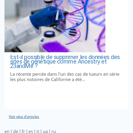
Est-il possible de supprimer les données des
sites de génétique comme Ancestry et
23andMe ?
La récente percée dans l'un des cas de tueurs en série
les plus notoires de Californie a été...
Voir plus d'articles
en
|
de
|
fr
|
es
|
it
|
ua
|
ru