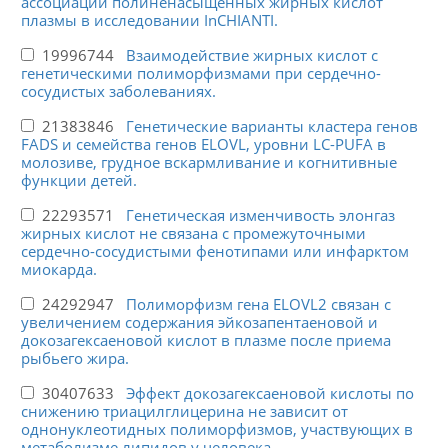
ассоциации полиненасыщенных жирных кислот
плазмы в исследовании InCHIANTI.
19996744
Взаимодействие жирных кислот с
генетическими полиморфизмами при сердечно-
сосудистых заболеваниях.
21383846
Генетические варианты кластера генов
FADS и семейства генов ELOVL, уровни LC-PUFA в
молозиве, грудное вскармливание и когнитивные
функции детей.
22293571
Генетическая изменчивость элонгаз
жирных кислот не связана с промежуточными
сердечно-сосудистыми фенотипами или инфарктом
миокарда.
24292947
Полиморфизм гена ELOVL2 связан с
увеличением содержания эйкозапентаеновой и
докозагексаеновой кислот в плазме после приема
рыбьего жира.
30407633
Эффект докозагексаеновой кислоты по
снижению триацилглицерина не зависит от
однонуклеотидных полиморфизмов, участвующих в
метаболизме липидов у человека.