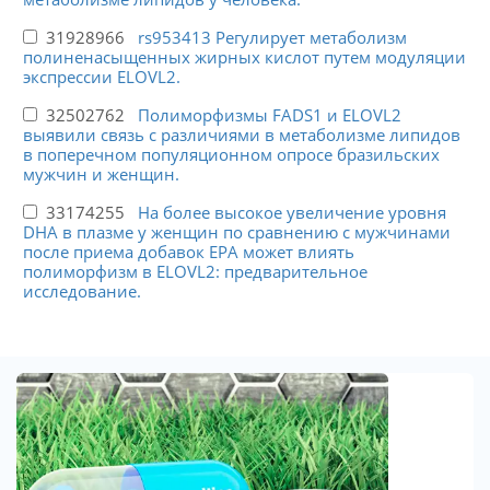
31928966
rs953413 Регулирует метаболизм
полиненасыщенных жирных кислот путем модуляции
экспрессии ELOVL2.
32502762
Полиморфизмы FADS1 и ELOVL2
выявили связь с различиями в метаболизме липидов
в поперечном популяционном опросе бразильских
мужчин и женщин.
33174255
На более высокое увеличение уровня
DHA в плазме у женщин по сравнению с мужчинами
после приема добавок EPA может влиять
полиморфизм в ELOVL2: предварительное
исследование.