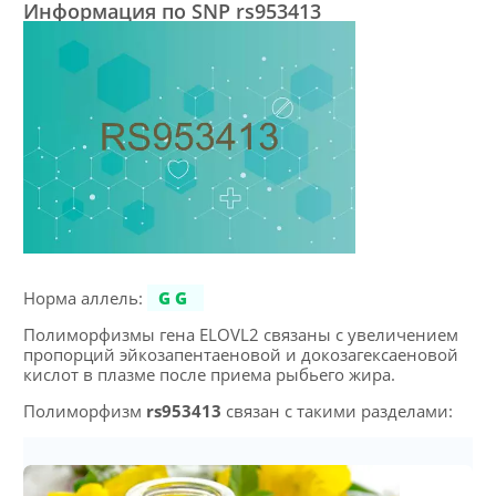
Информация по SNP rs953413
Норма аллель:
GG
Полиморфизмы гена ELOVL2 связаны с увеличением
пропорций эйкозапентаеновой и докозагексаеновой
кислот в плазме после приема рыбьего жира.
Полиморфизм
rs953413
связан с такими разделами: