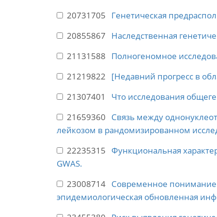
20731705
Генетическая предраспол
20855867
Наследственная генетиче
21131588
Полногеномное исследова
21219822
[Недавний прогресс в обл
21307401
Что исследования общеге
21659360
Связь между однонуклео
лейкозом в рандомизированном иссле
22235315
Функциональная характе
GWAS.
23008714
Современное понимание 
эпидемиологическая обновленная инф