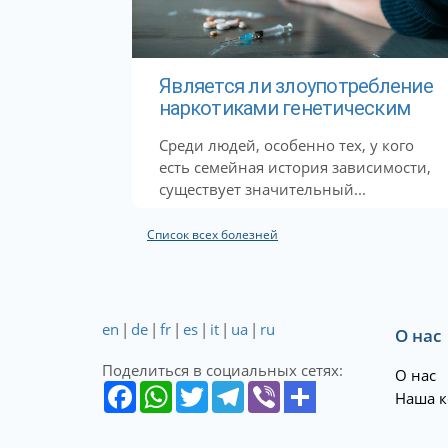
Является ли злоупотребление
наркотиками генетическим
Среди людей, особенно тех, у кого
есть семейная история зависимости,
существует значительный...
Список всех болезней
en
|
de
|
fr
|
es
|
it
|
ua
|
ru
О нас
Поделиться в социальных сетях:
О нас
Наша к