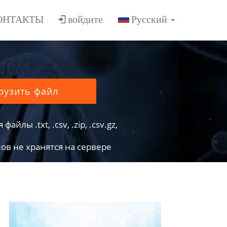
ОНТАКТЫ
войдите
рузить файл
йлы .txt, .csv, .zip, .csv.gz,
в не хранятся на сервере