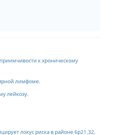
сприимчивости к хроническому
лярной лимфоме.
у лейкозу.
рует локус риска в районе 6p21.32.