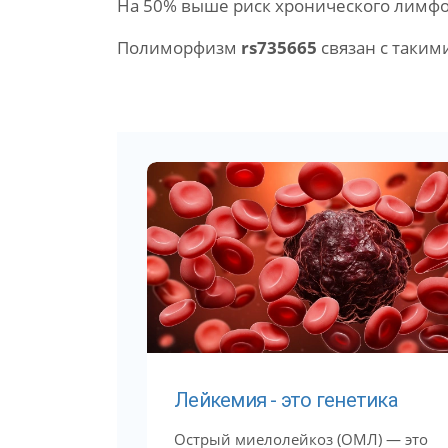
На 50% выше риск хронического лимфо
Полиморфизм
rs735665
связан с таким
Лейкемия - это генетика
Острый миелолейкоз (ОМЛ) — это