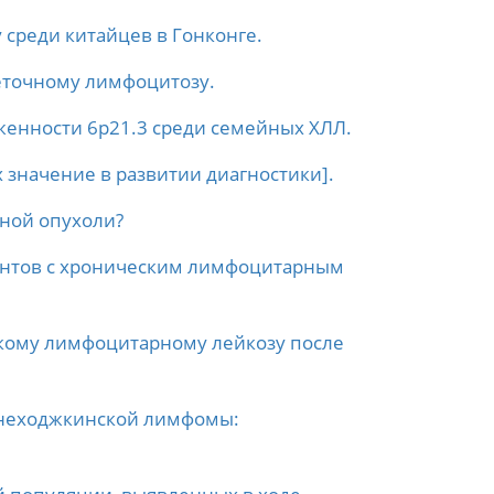
среди китайцев в Гонконге.
еточному лимфоцитозу.
енности 6p21.3 среди семейных ХЛЛ.
х значение в развитии диагностики].
чной опухоли?
нтов с хроническим лимфоцитарным
кому лимфоцитарному лейкозу после
 неходжкинской лимфомы: