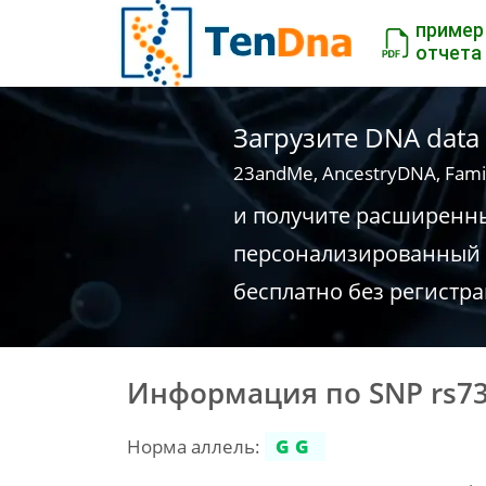
пример
отчета
Загрузите DNA data
23andMe, AncestryDNA, Fami
и получите расширенн
персонализированный 
бесплатно без регистр
Информация по SNP rs7
Норма аллель:
GG