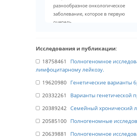
разнообразное онкологическое
заболевание, которое в первую
очередь...
Исследования и публикации
:
18758461
Полногеномное исследов
лимфоцитарному лейкозу.
19620980
Генетические варианты 6
20332261
Варианты генетической 
20389242
Семейный хронический л
20585100
Полногеномные исследов
20639881
Полногеномное исследова