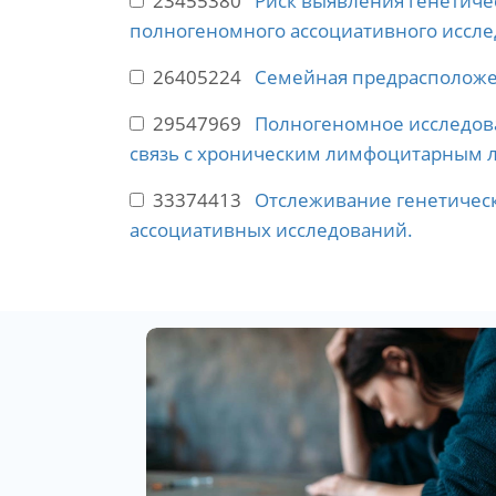
23455380
Риск выявления генетиче
полногеномного ассоциативного иссле
26405224
Семейная предрасположе
29547969
Полногеномное исследова
связь с хроническим лимфоцитарным 
33374413
Отслеживание генетичес
ассоциативных исследований.