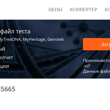
ЦЕНЫ
КОНВЕРТЕР
К
 файл теста
lyTreeDNA, MyHeritage, Genotek
Заг
ый
отчет
Принимаются фа
ации
.vcf
Данные файло
35665