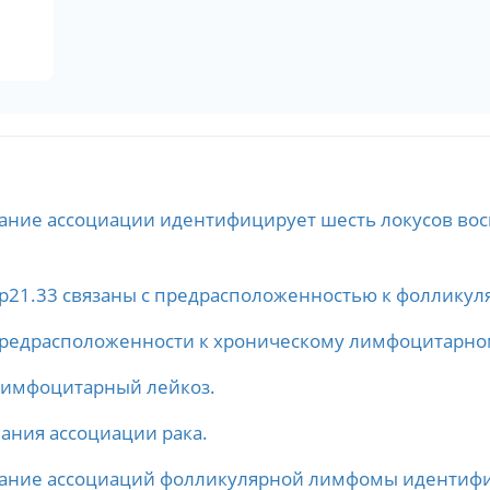
ание ассоциации идентифицирует шесть локусов во
p21.33 связаны с предрасположенностью к фоллику
предрасположенности к хроническому лимфоцитарном
имфоцитарный лейкоз.
ания ассоциации рака.
ние ассоциаций фолликулярной лимфомы идентифици