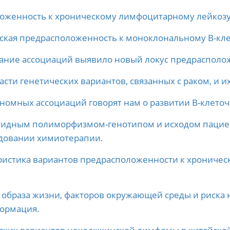
оженность к хроническому лимфоцитарному лейкозу 
ская предрасположенность к моноклональному В-кл
ние ассоциаций выявило новый локус предрасполож
асти генетических вариантов, связанных с раком, и и
номных ассоциаций говорят нам о развитии B-клето
тидным полиморфизмом-генотипом и исходом пацие
довании химиотерапии.
ристика вариантов предрасположенности к хроничес
образа жизни, факторов окружающей среды и риска
ормация.