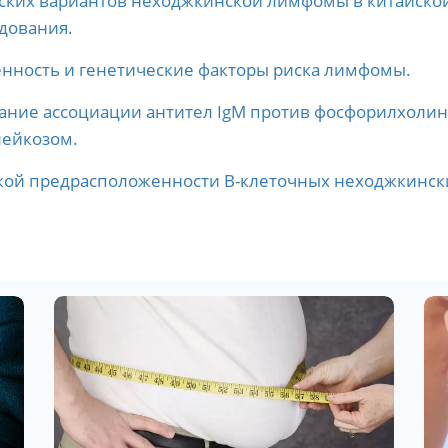
ских вариантов неходжкинской лимфомы в китайско
дования.
нность и генетические факторы риска лимфомы.
ние ассоциации антител IgM против фосфорилхолина
лейкозом.
кой предрасположенности B-клеточных неходжкинск