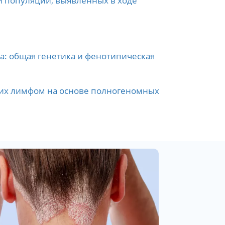
й популяции, выявленных в ходе
: общая генетика и фенотипическая
их лимфом на основе полногеномных