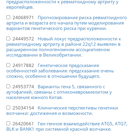
предрасположенности к ревматоидному артриту у
европейцев.
24068971
Прогнозирование риска ревматоидного
артрита и возраста его начала путем моделирования
вариантов генетического риска при курении.
24449572
Новый локус предрасположенности к
ревматоидному артриту в районе 22q12 выявлен в
расширенном полногеномном ассоциативном
исследовании в Великобритании.
24917882
Генетическое предсказание
особенностей заболевания: предсказание очень
сложно, особенно в отношении будущего.
24953774
Варианты гена 5, связанного с
аутофагией, связаны с оптиконевромиелитом у
населения южного Китая.
25034154
Клинические перспективы генетики
волчанки: достижения и возможности.
26420661
Ген-генное взаимодействие ATG5, ATG7,
BLK и BANK1 при системной красной волчанке.