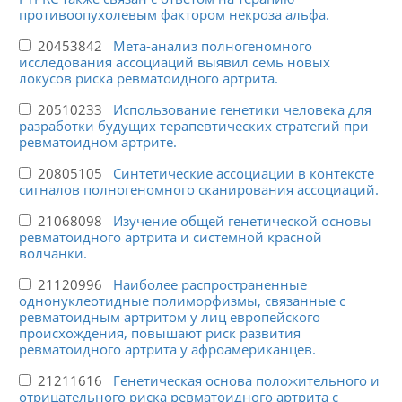
противоопухолевым фактором некроза альфа.
20453842
Мета-анализ полногеномного
исследования ассоциаций выявил семь новых
локусов риска ревматоидного артрита.
20510233
Использование генетики человека для
разработки будущих терапевтических стратегий при
ревматоидном артрите.
20805105
Синтетические ассоциации в контексте
сигналов полногеномного сканирования ассоциаций.
21068098
Изучение общей генетической основы
ревматоидного артрита и системной красной
волчанки.
21120996
Наиболее распространенные
однонуклеотидные полиморфизмы, связанные с
ревматоидным артритом у лиц европейского
происхождения, повышают риск развития
ревматоидного артрита у афроамериканцев.
21211616
Генетическая основа положительного и
отрицательного риска ревматоидного артрита с