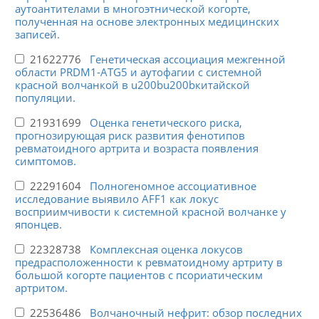
аутоантителами в многоэтнической когорте,
полученная на основе электронных медицинских
записей.
21622776
Генетическая ассоциация межгенной
области PRDM1-ATG5 и аутофагии с системной
красной волчанкой в u200bu200bкитайской
популяции.
21931699
Оценка генетического риска,
прогнозирующая риск развития фенотипов
ревматоидного артрита и возраста появления
симптомов.
22291604
Полногеномное ассоциативное
исследование выявило AFF1 как локус
восприимчивости к системной красной волчанке у
японцев.
22328738
Комплексная оценка локусов
предрасположенности к ревматоидному артриту в
большой когорте пациентов с псориатическим
артритом.
22536486
Волчаночный нефрит: обзор последних