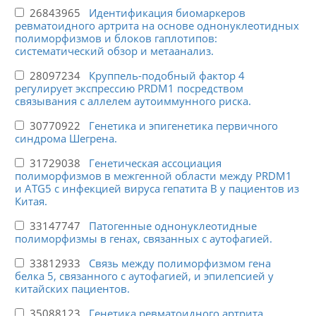
26843965
Идентификация биомаркеров
ревматоидного артрита на основе однонуклеотидных
полиморфизмов и блоков гаплотипов:
систематический обзор и метаанализ.
28097234
Круппель-подобный фактор 4
регулирует экспрессию PRDM1 посредством
связывания с аллелем аутоиммунного риска.
30770922
Генетика и эпигенетика первичного
синдрома Шегрена.
31729038
Генетическая ассоциация
полиморфизмов в межгенной области между PRDM1
и ATG5 с инфекцией вируса гепатита B у пациентов из
Китая.
33147747
Патогенные однонуклеотидные
полиморфизмы в генах, связанных с аутофагией.
33812933
Связь между полиморфизмом гена
белка 5, связанного с аутофагией, и эпилепсией у
китайских пациентов.
35088123
Генетика ревматоидного артрита.