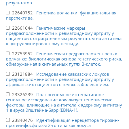
результатов.
22640752
Генетика волчанки: функциональная
перспектива.
22661644
Генетические маркеры
предрасположенности к ревматоидному артриту у
пациентов с отрицательным результатом на антитела
к цитруллинированному пептиду.
22753952
Генетическая предрасположенность к
волчанке: биологическая основа генетического риска,
обнаруженная в сигнальных путях В-клеток.
23121884
Исследование кавказских локусов
предрасположенности к ревматоидному артриту у
африканских пациентов с тем же заболеванием.
23326239
Полногеномное интегративное
геномное исследование локализует генетические
факторы, влияющие на антитела к ядерному антигену
1 вируса Эпштейна-Барр (EBNA-1).
23840476
Идентификация нерецептора тирозин-
протеинфосфатазы 2-го типа как локуса