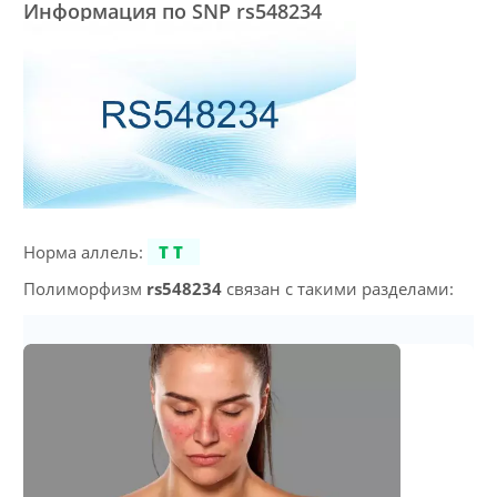
Информация по SNP rs548234
Норма аллель:
TT
Полиморфизм
rs548234
связан с такими разделами: