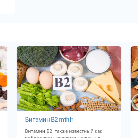
.
Витамин В2 mthfr
Витамин B2, также известный как
рибофлавин, является жизненно