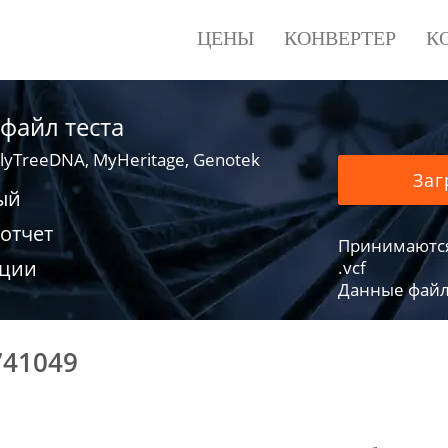
ЦЕНЫ
КОНВЕРТЕР
К
 файл теста
lyTreeDNA, MyHeritage, Genotek
Заг
ый
отчет
Принимаются фа
ации
.vcf
Данные файло
741049