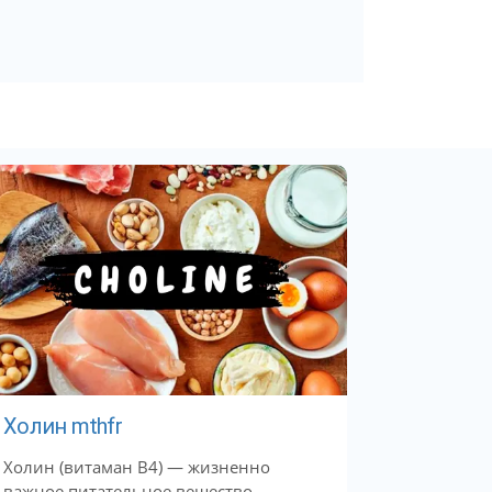
Холин mthfr
Холин (витаман B4) — жизненно
важное питательное вещество,