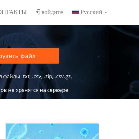
ОНТАКТЫ
войдите
рузить файл
йлы .txt, .csv, .zip, .csv.gz,
в не хранятся на сервере