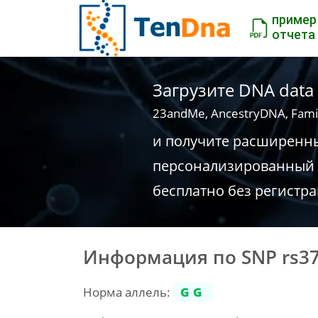
пример
отчета
Загрузите DNA data
23andMe, AncestryDNA, Fami
и получите расширенн
персонализированный 
бесплатно без регистр
Информация по SNP rs3
Норма аллель:
GG