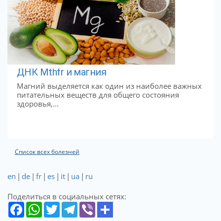
ДНК Mthfr и магния
Магний выделяется как один из наиболее важных
питательных веществ для общего состояния
здоровья,...
Список всех болезней
en
|
de
|
fr
|
es
|
it
|
ua
|
ru
Поделиться в социальных сетях: