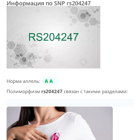
Информация по SNP rs204247
Норма аллель:
AA
Полиморфизм
rs204247
связан с такими разделами: