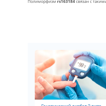
Полиморфизм
rs163184
связан с таким