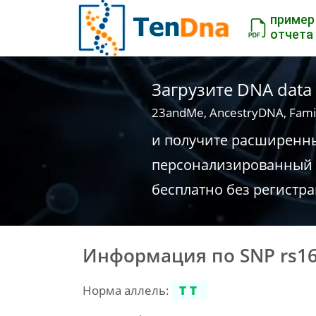
пример
отчета
Загрузите DNA data
23andMe, AncestryDNA, Fami
и получите расширенн
персонализированный 
бесплатно без регистр
Информация по SNP rs1
Норма аллель:
TT