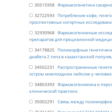
30515958
Фармакогенетика сахарно
32722593
Потребление кофе, генет
проспективных когортных исследован
32930968
Фармакогеномные исслед
препаратов для прецизионной медици
34178825
Полиморфные генетически
диабета 2 типа в казахстанской популя
34502231
Распространенные генети
остром миелоидном лейкозе у человек
34803393
Фармакогеномика и персо
клинической практики.
35002291
Связь между полиморфизм