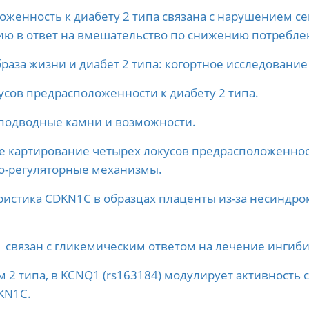
оженность к диабету 2 типа связана с нарушением се
цию в ответ на вмешательство по снижению потребл
раза жизни и диабет 2 типа: когортное исследование
усов предрасположенности к диабету 2 типа.
: подводные камни и возможности.
е картирование четырех локусов предрасположенност
о-регуляторные механизмы.
ристика CDKN1C в образцах плаценты из-за несиндр
связан с гликемическим ответом на лечение ингиб
м 2 типа, в KCNQ1 (rs163184) модулирует активность 
KN1C.