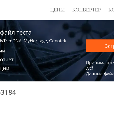
ЦЕНЫ
КОНВЕРТЕР
К
 файл теста
lyTreeDNA, MyHeritage, Genotek
Заг
ый
отчет
Принимаются фа
ации
.vcf
Данные файло
63184