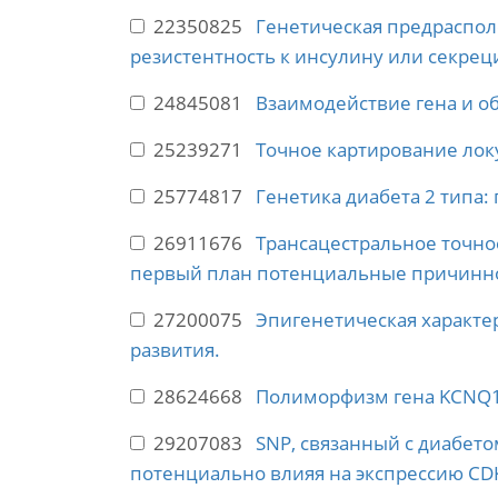
22350825
Генетическая предраспол
резистентность к инсулину или секре
24845081
Взаимодействие гена и об
25239271
Точное картирование лок
25774817
Генетика диабета 2 типа
26911676
Трансацестральное точно
первый план потенциальные причинн
27200075
Эпигенетическая характе
развития.
28624668
Полиморфизм гена KCNQ1 
29207083
SNP, связанный с диабето
потенциально влияя на экспрессию CD