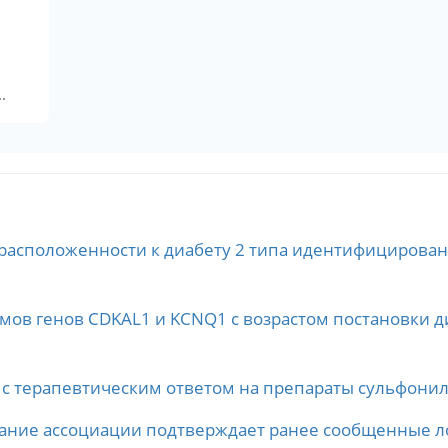
.
драсположенности к диабету 2 типа идентифициров
ов генов CDKAL1 и KCNQ1 с возрастом постановки ди
 с терапевтическим ответом на препараты сульфони
ние ассоциации подтверждает ранее сообщенные лок