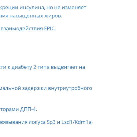
креции инсулина, но не изменяет
ения насыщенных жиров.
 взаимодействия EPIC.
и к диабету 2 типа выдвигает на
омальной задержки внутриутробного
иторами ДПП-4.
связывания локуса Sp3 и Lsd1/Kdm1a,