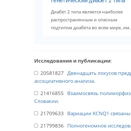
Генетический диабет 2 типа
Диабет 2 типа является наиболее
распространенным и опасным
подтипом диабета во всем мире, им..
Исследования и публикации
:
20581827
Двенадцать локусов пре
ассоциативного анализа.
21416855
Взаимосвязь полиморфизм
Словакии.
21709633
Вариации KCNQ1 связаны
21799836
Полногеномное исследова