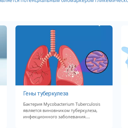
является потенциальным биомаркером гликемическог
Гены туберкулеза
Бактерия Mycobacterium Tuberculosis
является виновником туберкулеза,
инфекционного заболевания....