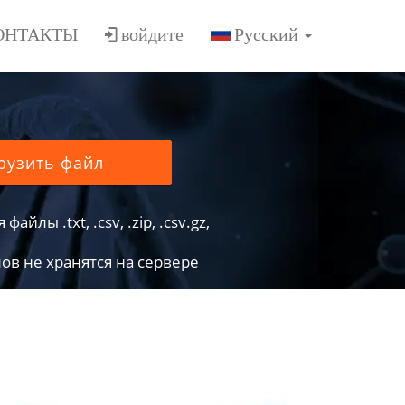
ОНТАКТЫ
войдите
рузить файл
йлы .txt, .csv, .zip, .csv.gz,
в не хранятся на сервере