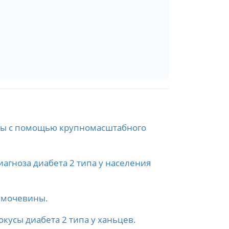
аны с помощью крупномасштабного
агноза диабета 2 типа у населения
лмочевины.
усы диабета 2 типа у ханьцев.