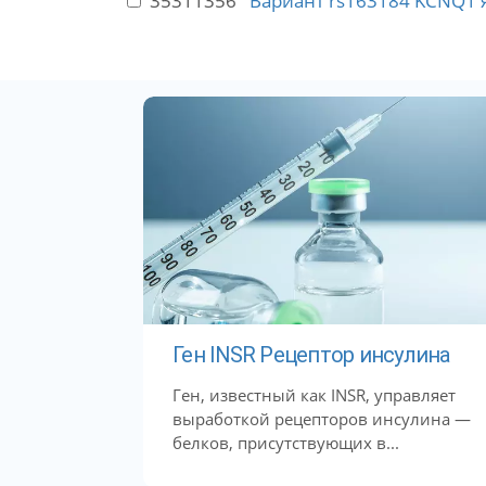
35311356
Вариант rs163184 KCNQ1 
Ген INSR Рецептор инсулина
Ген, известный как INSR, управляет
выработкой рецепторов инсулина —
белков, присутствующих в...