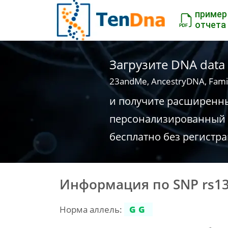
пример
отчета
Загрузите DNA data
23andMe, AncestryDNA, Fami
и получите расширенн
персонализированный 
бесплатно без регистр
Информация по SNP rs1
Норма аллель:
GG