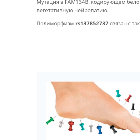
Мутация в FAM134B, кодирующем бело
вегетативную нейропатию.
Полиморфизм
rs137852737
связан с та