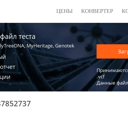
ЦЕНЫ
КОНВЕРТЕР
К
 файл теста
lyTreeDNA, MyHeritage, Genotek
Заг
ый
отчет
Принимаются фа
ации
.vcf
Данные файло
37852737