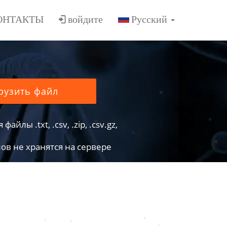
ОНТАКТЫ
войдите
рузить файл
йлы .txt, .csv, .zip, .csv.gz,
в не хранятся на сервере