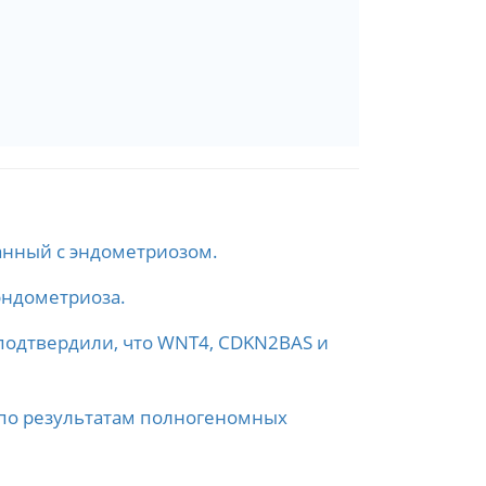
анный с эндометриозом.
эндометриоза.
подтвердили, что WNT4, CDKN2BAS и
по результатам полногеномных