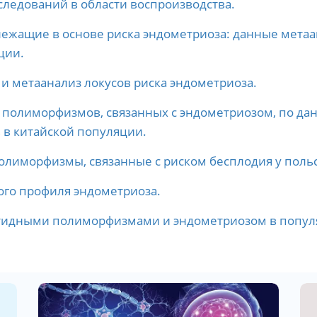
следований в области воспроизводства.
лежащие в основе риска эндометриоза: данные мета
ции.
и метаанализ локусов риска эндометриоза.
х полиморфизмов, связанных с эндометриозом, по д
 в китайской популяции.
олиморфизмы, связанные с риском бесплодия у поль
го профиля эндометриоза.
тидными полиморфизмами и эндометриозом в попул