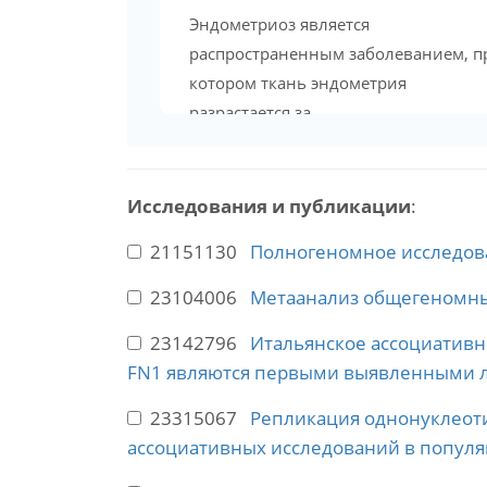
Эндометриоз является
распространенным заболеванием, п
котором ткань эндометрия
разрастается за...
Исследования и публикации
:
21151130
Полногеномное исследова
23104006
Метаанализ общегеномны
23142796
Итальянское ассоциативн
FN1 являются первыми выявленными л
23315067
Репликация однонуклеот
ассоциативных исследований в популя