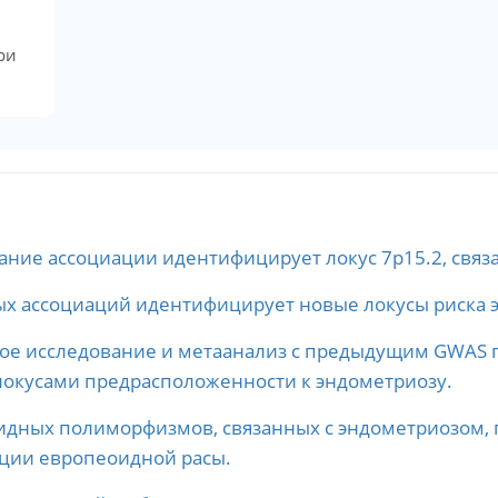
ри
ние ассоциации идентифицирует локус 7p15.2, связ
х ассоциаций идентифицирует новые локусы риска 
ое исследование и метаанализ с предыдущим GWAS 
окусами предрасположенности к эндометриозу.
идных полиморфизмов, связанных с эндометриозом, 
ции европеоидной расы.