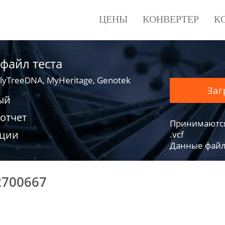
ЦЕНЫ
КОНВЕРТЕР
К
 файл теста
lyTreeDNA, MyHeritage, Genotek
Заг
ый
отчет
Принимаются фа
ации
.vcf
Данные файло
2700667