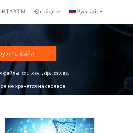
ОНТАКТЫ
войдите
рузить файл
йлы .txt, .csv, .zip, .csv.gz,
в не хранятся на сервере