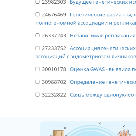
23982303
Будущее генетических ис
24676469
Генетические варианты, 
полногеномной ассоциации и реплика
26337243
Независимая репликация 
27233752
Ассоциация генетически
ассоциаций с эндометриозом яичников
30010178
Оценка GWAS - выявила п
30988702
Определение генетическо
32232822
Связь между однонуклео