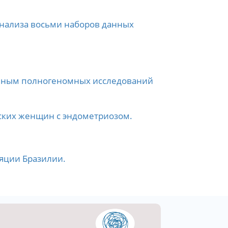
анализа восьми наборов данных
анным полногеномных исследований
ских женщин с эндометриозом.
яции Бразилии.