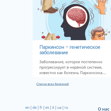
Паркинсон – генетическое
заболевание
Заболевание, которое постепенно
прогрессирует в нервной системе,
известно как болезнь Паркинсона....
Список всех болезней
en
|
de
|
fr
|
es
|
it
|
ua
|
ru
О нас