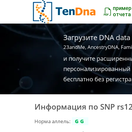
пример
отчета
Загрузите DNA data
23andMe, AncestryDNA, Fami
и получите расширенн
персонализированный 
бесплатно без регистр
Информация по SNP rs1
Норма аллель:
GG