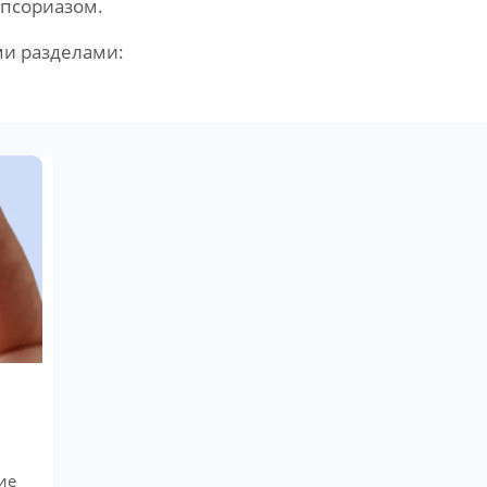
 псориазом.
ми разделами:
ие