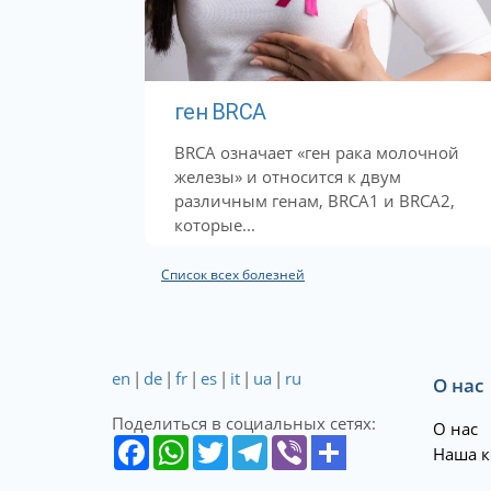
ген BRCA
BRCA означает «ген рака молочной
железы» и относится к двум
различным генам, BRCA1 и BRCA2,
которые...
Список всех болезней
en
|
de
|
fr
|
es
|
it
|
ua
|
ru
О нас
Поделиться в социальных сетях:
О нас
Наша к