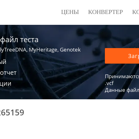
ЦЕНЫ
КОНВЕРТЕР
К
 файл теста
lyTreeDNA, MyHeritage, Genotek
Заг
ый
отчет
Принимаются фа
ации
.vcf
Данные файло
265159