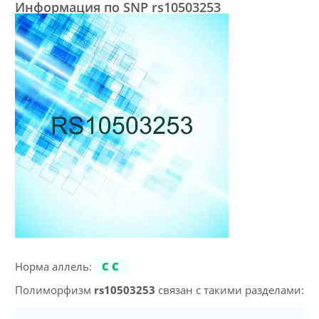
Информация по SNP rs10503253
Норма аллель:
CC
Полиморфизм
rs10503253
связан с такими разделами: