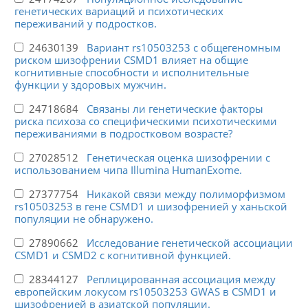
генетических вариаций и психотических
переживаний у подростков.
24630139
Вариант rs10503253 с общегеномным
риском шизофрении CSMD1 влияет на общие
когнитивные способности и исполнительные
функции у здоровых мужчин.
24718684
Связаны ли генетические факторы
риска психоза со специфическими психотическими
переживаниями в подростковом возрасте?
27028512
Генетическая оценка шизофрении с
использованием чипа Illumina HumanExome.
27377754
Никакой связи между полиморфизмом
rs10503253 в гене CSMD1 и шизофренией у ханьской
популяции не обнаружено.
27890662
Исследование генетической ассоциации
CSMD1 и CSMD2 с когнитивной функцией.
28344127
Реплицированная ассоциация между
европейским локусом rs10503253 GWAS в CSMD1 и
шизофренией в азиатской популяции.