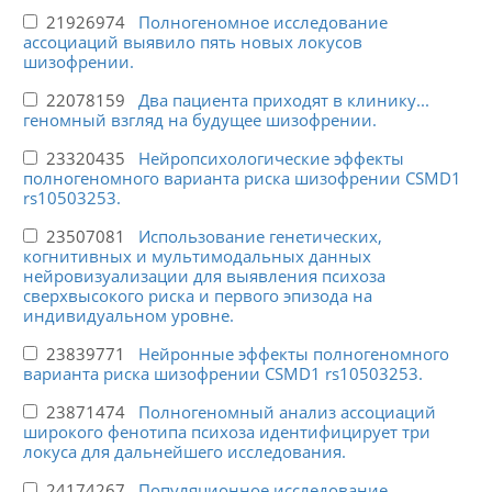
21926974
Полногеномное исследование
ассоциаций выявило пять новых локусов
шизофрении.
22078159
Два пациента приходят в клинику...
геномный взгляд на будущее шизофрении.
23320435
Нейропсихологические эффекты
полногеномного варианта риска шизофрении CSMD1
rs10503253.
23507081
Использование генетических,
когнитивных и мультимодальных данных
нейровизуализации для выявления психоза
сверхвысокого риска и первого эпизода на
индивидуальном уровне.
23839771
Нейронные эффекты полногеномного
варианта риска шизофрении CSMD1 rs10503253.
23871474
Полногеномный анализ ассоциаций
широкого фенотипа психоза идентифицирует три
локуса для дальнейшего исследования.
24174267
Популяционное исследование