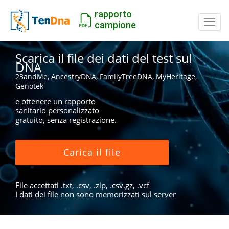
rapporto
Inter
campione
Scarica il file dei dati del test sul
DNA
23andMe, AncestryDNA, FamilyTreeDNA, MyHeritage,
Genotek
e ottenere un rapporto
sanitario personalizzato
gratuito, senza registrazione.
Carica il file
File accettati .txt, .csv, .zip, .csv.gz, .vcf
I dati dei file non sono memorizzati sul server