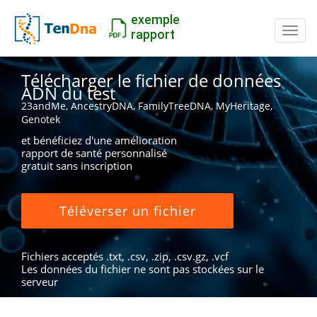
exemple
Inter
rapport
Télécharger le fichier de données
ADN du test
23andMe, AncestryDNA, FamilyTreeDNA, MyHeritage,
Genotek
et bénéficiez d'une amélioration
rapport de santé personnalisé
gratuit sans inscription
Téléverser un fichier
Fichiers acceptés .txt, .csv, .zip, .csv.gz, .vcf
Les données du fichier ne sont pas stockées sur le
serveur