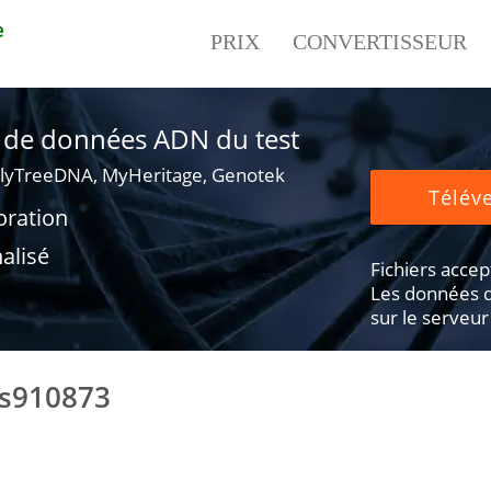
e
PRIX
CONVERTISSEUR
er de données ADN du test
lyTreeDNA, MyHeritage, Genotek
Téléve
oration
alisé
Fichiers accepté
Les données d
sur le serveur
rs910873