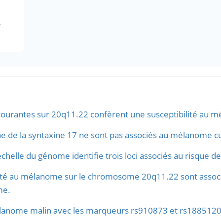
e
courantes sur 20q11.22 confèrent une susceptibilité au 
 de la syntaxine 17 ne sont pas associés au mélanome c
échelle du génome identifie trois loci associés au risque
lité au mélanome sur le chromosome 20q11.22 sont associé
me.
lanome malin avec les marqueurs rs910873 et rs1885120