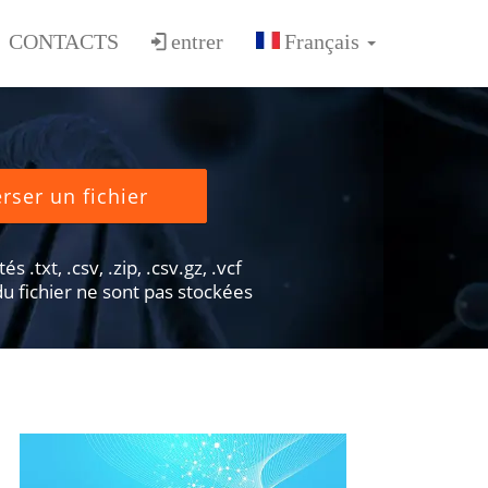
CONTACTS
entrer
rser un fichier
s .txt, .csv, .zip, .csv.gz, .vcf
u fichier ne sont pas stockées