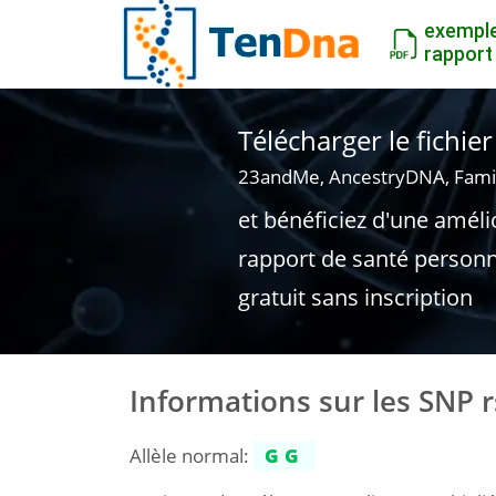
exempl
rapport
Télécharger le fichi
23andMe, AncestryDNA, Fami
et bénéficiez d'une améli
rapport de santé personn
gratuit sans inscription
Informations sur les SNP 
Allèle normal:
GG