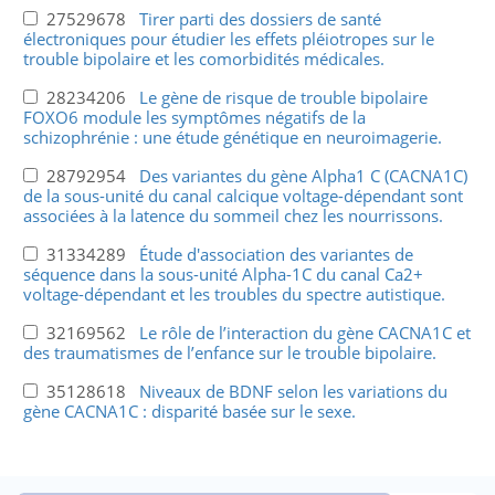
27529678
Tirer parti des dossiers de santé
électroniques pour étudier les effets pléiotropes sur le
trouble bipolaire et les comorbidités médicales.
28234206
Le gène de risque de trouble bipolaire
FOXO6 module les symptômes négatifs de la
schizophrénie : une étude génétique en neuroimagerie.
28792954
Des variantes du gène Alpha1 C (CACNA1C)
de la sous-unité du canal calcique voltage-dépendant sont
associées à la latence du sommeil chez les nourrissons.
31334289
Étude d'association des variantes de
séquence dans la sous-unité Alpha-1C du canal Ca2+
voltage-dépendant et les troubles du spectre autistique.
32169562
Le rôle de l’interaction du gène CACNA1C et
des traumatismes de l’enfance sur le trouble bipolaire.
35128618
Niveaux de BDNF selon les variations du
gène CACNA1C : disparité basée sur le sexe.