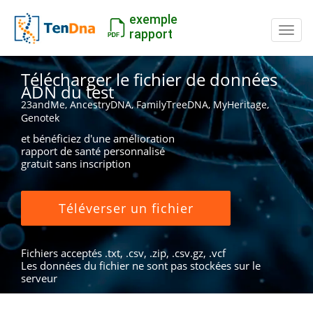
exemple
Inter
rapport
Télécharger le fichier de données
ADN du test
23andMe, AncestryDNA, FamilyTreeDNA, MyHeritage,
Genotek
et bénéficiez d'une amélioration
rapport de santé personnalisé
gratuit sans inscription
Téléverser un fichier
Fichiers acceptés .txt, .csv, .zip, .csv.gz, .vcf
Les données du fichier ne sont pas stockées sur le
serveur