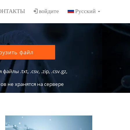
ОНТАКТЫ
войдите
рузить файл
йлы .txt, .csv, .zip, .csv.gz,
в не хранятся на сервере