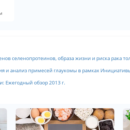
м
енов селенопротеинов, образа жизни и риска рака то
ия и анализ примесей глаукомы в рамках Инициатив
и: Ежегодный обзор 2013 г.