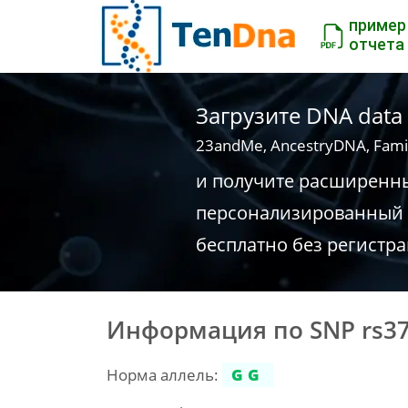
пример
отчета
Загрузите DNA data
23andMe, AncestryDNA, Fami
и получите расширенн
персонализированный 
бесплатно без регистр
Информация по SNP rs3
Норма аллель:
GG