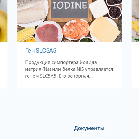
Ген SLC5A5
Продукция симпортера йодида
натрия (Na) или белка NIS управляется
геном SLC5A5. Его основная...
Документы