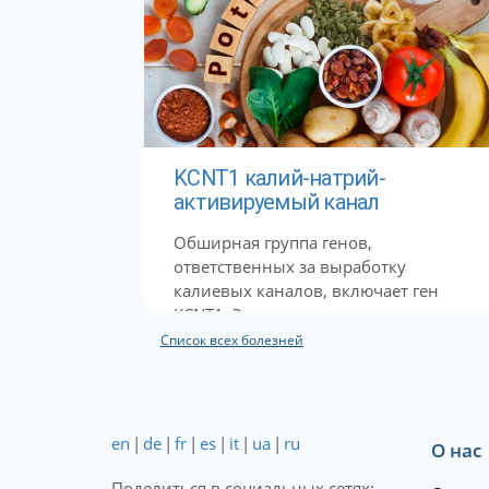
KCNT1 калий-натрий-
активируемый канал
Обширная группа генов,
ответственных за выработку
калиевых каналов, включает ген
KCNT1. Эти каналы...
Список всех болезней
en
|
de
|
fr
|
es
|
it
|
ua
|
ru
О нас
Поделиться в социальных сетях: