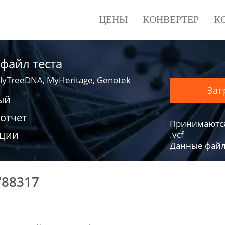
ЦЕНЫ
КОНВЕРТЕР
К
 файл теста
lyTreeDNA, MyHeritage, Genotek
Заг
ый
отчет
Принимаются фа
ации
.vcf
Данные файло
788317