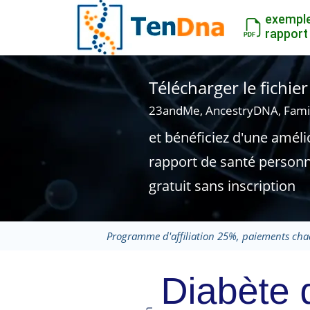
exempl
rapport
Télécharger le fichi
23andMe, AncestryDNA, Fami
et bénéficiez d'une améli
rapport de santé personn
gratuit sans inscription
Programme d'affiliation 25%, paiements cha