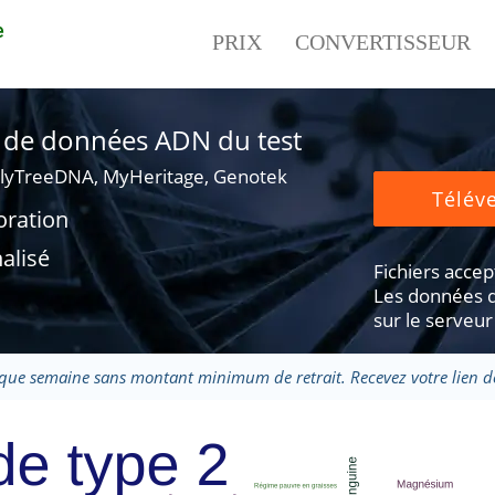
e
PRIX
CONVERTISSEUR
er de données ADN du test
lyTreeDNA, MyHeritage, Genotek
Téléve
oration
alisé
Fichiers accepté
Les données d
sur le serveur
que semaine sans montant minimum de retrait. Recevez votre lien de