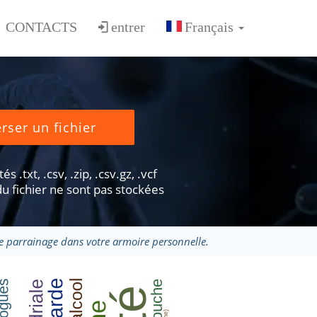
CONTACTS
entrer
rser un fichier
s .txt, .csv, .zip, .csv.gz, .vcf
u fichier ne sont pas stockées
 parrainage dans votre armoire personnelle.