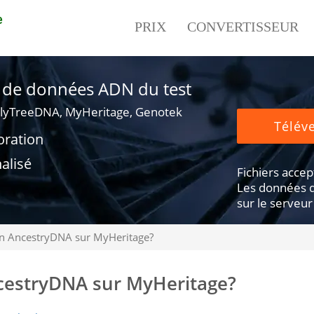
e
PRIX
CONVERTISSEUR
er de données ADN du test
lyTreeDNA, MyHeritage, Genotek
Téléve
oration
alisé
Fichiers accepté
Les données d
sur le serveur
on AncestryDNA sur MyHeritage?
ncestryDNA sur MyHeritage?