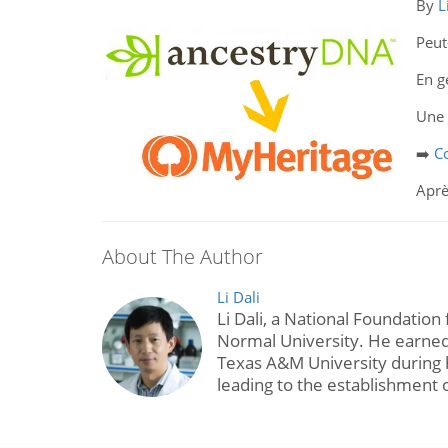
By
L
Peut
En g
Une 
➡️
C
Aprè
About The Author
Li Dali
Li Dali, a National Foundation
Normal University. He earned
Texas A&M University during h
leading to the establishment 