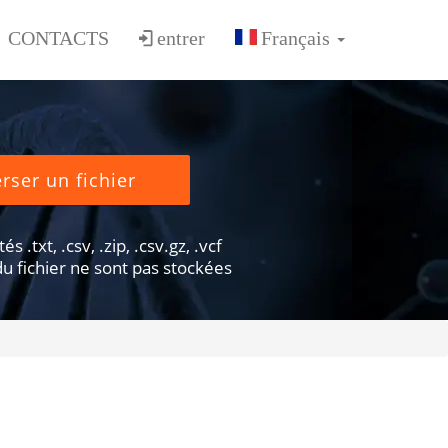
CONTACTS
entrer
rser un fichier
s .txt, .csv, .zip, .csv.gz, .vcf
u fichier ne sont pas stockées