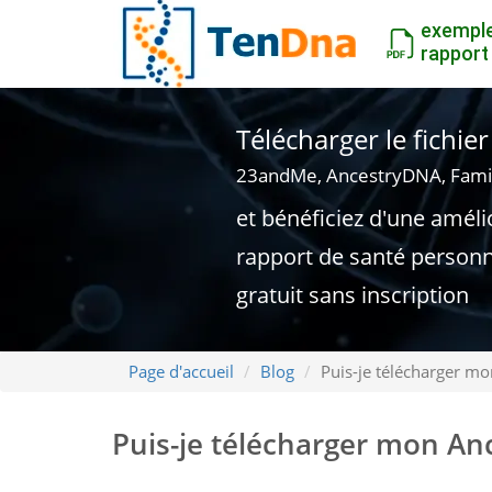
exempl
rapport
Télécharger le fichi
23andMe, AncestryDNA, Fami
et bénéficiez d'une améli
rapport de santé personn
gratuit sans inscription
Page d'accueil
Blog
Puis-je télécharger m
Puis-je télécharger mon A