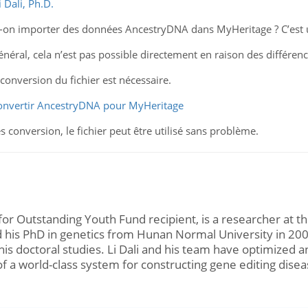
i Dali, Ph.D.
-on importer des données AncestryDNA dans MyHeritage ? C’est un
énéral, cela n’est pas possible directement en raison des différen
conversion du fichier est nécessaire.
onvertir AncestryDNA pour MyHeritage
s conversion, le fichier peut être utilisé sans problème.
 for Outstanding Youth Fund recipient, is a researcher at th
 his PhD in genetics from Hunan Normal University in 200
is doctoral studies. Li Dali and his team have optimized 
of a world-class system for constructing gene editing dise