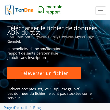
exemple
Inter
rapport
Télécharger le fichier de données
ADN du test
23andMe, AncestryDNA, FamilyTreeDNA, MyHeritage,
Genotek
et bénéficiez d'une amélioration
rapport de santé personnalisé
gratuit sans inscription
Téléverser un fichier
Fichiers acceptés .txt, .csv, .zip, .csv.gz, .vcf
Les données du fichier ne sont pas stockées sur le
serveur
Page d'accueil
Blog