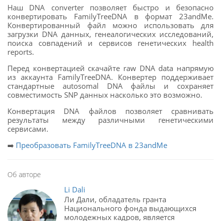
Наш DNA converter позволяет быстро и безопасно
конвертировать FamilyTreeDNA в формат 23andMe.
Конвертированный файл можно использовать для
загрузки DNA данных, генеалогических исследований,
поиска совпадений и сервисов генетических health
reports.
Перед конвертацией скачайте raw DNA data напрямую
из аккаунта FamilyTreeDNA. Конвертер поддерживает
стандартные autosomal DNA файлы и сохраняет
совместимость SNP данных насколько это возможно.
Конвертация DNA файлов позволяет сравнивать
результаты между различными генетическими
сервисами.
➡️
Преобразовать FamilyTreeDNA в 23andMe
Об авторе
Li Dali
Ли Дали, обладатель гранта
Национального фонда выдающихся
молодежных кадров, является