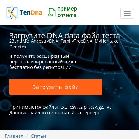
пример
Пере
отчета
Загрузите DNA data файл теста
23andMe, AncestryDNA, FamilyTreeDNA, MyHeritage,
Genotek
и получите расширенный
персонализированный отчет
бесплатно без регистрации
Загрузить файл
Принимаются файлы .txt, .csv, .zip, .csv.gz, .vcf
Данные файлов не хранятся на сервере
Главная
Статьи