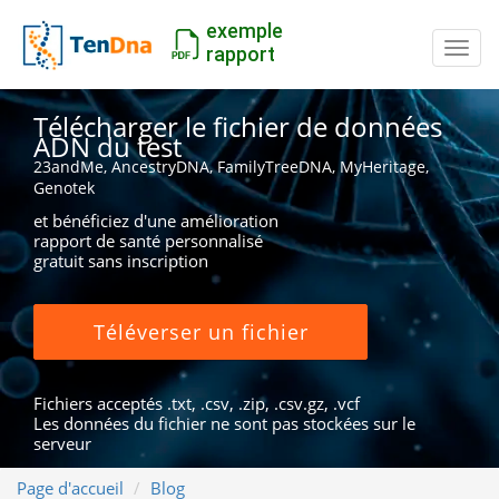
exemple
Inter
rapport
Télécharger le fichier de données
ADN du test
23andMe, AncestryDNA, FamilyTreeDNA, MyHeritage,
Genotek
et bénéficiez d'une amélioration
rapport de santé personnalisé
gratuit sans inscription
Téléverser un fichier
Fichiers acceptés .txt, .csv, .zip, .csv.gz, .vcf
Les données du fichier ne sont pas stockées sur le
serveur
Page d'accueil
Blog