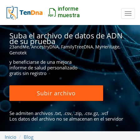
informe
Camb
muestra
Suba el archivo de datos de ADN
de su prueba
23andMe, AncestryDNA, FamilyTreeDNA, MyHeritage,
Genotek
y beneficiarse de una mejora
informe de salud personalizado
gratis sin registro
Subir archivo
Se admiten archivos .txt, .csv, .zip, .csv.gz, .vcf
Los datos del archivo no se almacenan en el servidor
Inicio
Blog