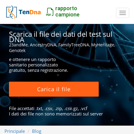
rapporto
Inter
campione
Scarica il file dei dati del test sul
DNA
23andMe, AncestryDNA, FamilyTreeDNA, MyHeritage,
Genotek
e ottenere un rapporto
sanitario personalizzato
gratuito, senza registrazione.
Carica il file
File accettati .txt, .csv, .zip, .csv.gz, .vcf
I dati dei file non sono memorizzati sul server
Principale
Blog