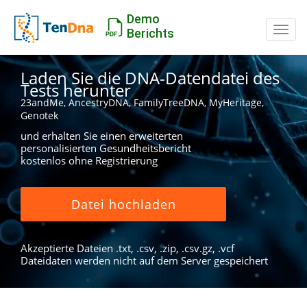
Demo
Schal
Berichts
Laden Sie die DNA-Datendatei des
Tests herunter
23andMe, AncestryDNA, FamilyTreeDNA, MyHeritage,
Genotek
und erhalten Sie einen erweiterten
personalisierten Gesundheitsbericht
kostenlos ohne Registrierung
Datei hochladen
Akzeptierte Dateien .txt, .csv, .zip, .csv.gz, .vcf
Dateidaten werden nicht auf dem Server gespeichert