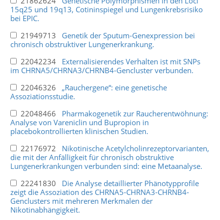
21862624
Genetische Polymorphismen in den Loci
15q25 und 19q13, Cotininspiegel und Lungenkrebsrisiko
bei EPIC.
21949713
Genetik der Sputum-Genexpression bei
chronisch obstruktiver Lungenerkrankung.
22042234
Externalisierendes Verhalten ist mit SNPs
im CHRNA5/CHRNA3/CHRNB4-Gencluster verbunden.
22046326
„Rauchergene“: eine genetische
Assoziationsstudie.
22048466
Pharmakogenetik zur Raucherentwöhnung:
Analyse von Vareniclin und Bupropion in
placebokontrollierten klinischen Studien.
22176972
Nikotinische Acetylcholinrezeptorvarianten,
die mit der Anfälligkeit für chronisch obstruktive
Lungenerkrankungen verbunden sind: eine Metaanalyse.
22241830
Die Analyse detaillierter Phänotypprofile
zeigt die Assoziation des CHRNA5-CHRNA3-CHRNB4-
Genclusters mit mehreren Merkmalen der
Nikotinabhängigkeit.