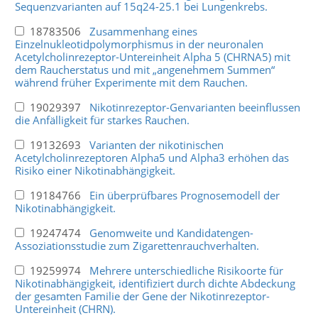
Sequenzvarianten auf 15q24-25.1 bei Lungenkrebs.
18783506
Zusammenhang eines
Einzelnukleotidpolymorphismus in der neuronalen
Acetylcholinrezeptor-Untereinheit Alpha 5 (CHRNA5) mit
dem Raucherstatus und mit „angenehmem Summen“
während früher Experimente mit dem Rauchen.
19029397
Nikotinrezeptor-Genvarianten beeinflussen
die Anfälligkeit für starkes Rauchen.
19132693
Varianten der nikotinischen
Acetylcholinrezeptoren Alpha5 und Alpha3 erhöhen das
Risiko einer Nikotinabhängigkeit.
19184766
Ein überprüfbares Prognosemodell der
Nikotinabhängigkeit.
19247474
Genomweite und Kandidatengen-
Assoziationsstudie zum Zigarettenrauchverhalten.
19259974
Mehrere unterschiedliche Risikoorte für
Nikotinabhängigkeit, identifiziert durch dichte Abdeckung
der gesamten Familie der Gene der Nikotinrezeptor-
Untereinheit (CHRN).