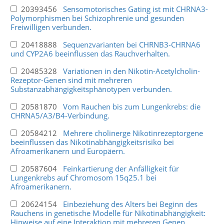
20393456
Sensomotorisches Gating ist mit CHRNA3-
Polymorphismen bei Schizophrenie und gesunden
Freiwilligen verbunden.
20418888
Sequenzvarianten bei CHRNB3-CHRNA6
und CYP2A6 beeinflussen das Rauchverhalten.
20485328
Variationen in den Nikotin-Acetylcholin-
Rezeptor-Genen sind mit mehreren
Substanzabhängigkeitsphänotypen verbunden.
20581870
Vom Rauchen bis zum Lungenkrebs: die
CHRNA5/A3/B4-Verbindung.
20584212
Mehrere cholinerge Nikotinrezeptorgene
beeinflussen das Nikotinabhängigkeitsrisiko bei
Afroamerikanern und Europäern.
20587604
Feinkartierung der Anfälligkeit für
Lungenkrebs auf Chromosom 15q25.1 bei
Afroamerikanern.
20624154
Einbeziehung des Alters bei Beginn des
Rauchens in genetische Modelle für Nikotinabhängigkeit:
Hinweise auf eine Interaktion mit mehreren Genen.