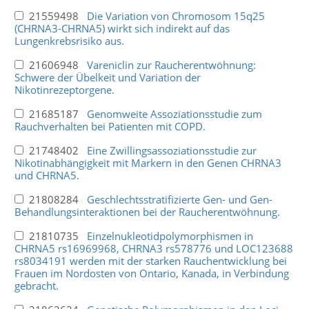
21559498
Die Variation von Chromosom 15q25
(CHRNA3-CHRNA5) wirkt sich indirekt auf das
Lungenkrebsrisiko aus.
21606948
Vareniclin zur Raucherentwöhnung:
Schwere der Übelkeit und Variation der
Nikotinrezeptorgene.
21685187
Genomweite Assoziationsstudie zum
Rauchverhalten bei Patienten mit COPD.
21748402
Eine Zwillingsassoziationsstudie zur
Nikotinabhängigkeit mit Markern in den Genen CHRNA3
und CHRNA5.
21808284
Geschlechtsstratifizierte Gen- und Gen-
Behandlungsinteraktionen bei der Raucherentwöhnung.
21810735
Einzelnukleotidpolymorphismen in
CHRNA5 rs16969968, CHRNA3 rs578776 und LOC123688
rs8034191 werden mit der starken Rauchentwicklung bei
Frauen im Nordosten von Ontario, Kanada, in Verbindung
gebracht.