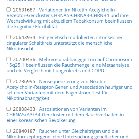
20631687
Variationen im Nikotin-Acetylcholin-
Rezeptor-Gencluster CHRNA5-CHRNA3-CHRNB4 und ihre
Wechselwirkung mit aktuellem Tabakkonsum beeinflussen
die kognitive Flexibilität.
20643934
Ein genetisch modulierter, intrinsischer
cingulärer Schaltkreis unterstützt die menschliche
Nikotinsucht.
20700436
Mehrere unabhängige Loci auf Chromosom
15q25.1 beeinflussen die Rauchmenge: eine Metaanalyse
und ein Vergleich mit Lungenkrebs und COPD.
20736995
Neusequenzierung von Nikotin-
Acetylcholin-Rezeptor-Genen und Assoziation häufiger und
seltener Varianten mit dem Fagerström-Test für
Nikotinabhängigkeit.
20808433
Assoziationen von Varianten im
CHRNA5/A3/B4-Gencluster mit dem Rauchverhalten in
einer koreanischen Bevölkerung.
20840187
Rauchen unter Gleichaltrigen und die
Nikotinrezeptorgene: eine Untersuchung genetischer und