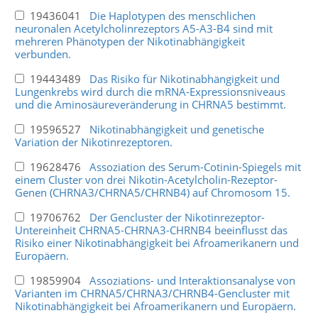
19436041
Die Haplotypen des menschlichen
neuronalen Acetylcholinrezeptors A5-A3-B4 sind mit
mehreren Phänotypen der Nikotinabhängigkeit
verbunden.
19443489
Das Risiko für Nikotinabhängigkeit und
Lungenkrebs wird durch die mRNA-Expressionsniveaus
und die Aminosäureveränderung in CHRNA5 bestimmt.
19596527
Nikotinabhängigkeit und genetische
Variation der Nikotinrezeptoren.
19628476
Assoziation des Serum-Cotinin-Spiegels mit
einem Cluster von drei Nikotin-Acetylcholin-Rezeptor-
Genen (CHRNA3/CHRNA5/CHRNB4) auf Chromosom 15.
19706762
Der Gencluster der Nikotinrezeptor-
Untereinheit CHRNA5-CHRNA3-CHRNB4 beeinflusst das
Risiko einer Nikotinabhängigkeit bei Afroamerikanern und
Europäern.
19859904
Assoziations- und Interaktionsanalyse von
Varianten im CHRNA5/CHRNA3/CHRNB4-Gencluster mit
Nikotinabhängigkeit bei Afroamerikanern und Europäern.