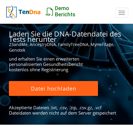
Demo
Schal
Berichts
Laden Sie die DNA-Datendatei des
Tests herunter
23andMe, AncestryDNA, FamilyTreeDNA, MyHeritage,
Genotek
und erhalten Sie einen erweiterten
personalisierten Gesundheitsbericht
kostenlos ohne Registrierung
Datei hochladen
Akzeptierte Dateien .txt, .csv, .zip, .csv.gz, .vcf
Dateidaten werden nicht auf dem Server gespeichert