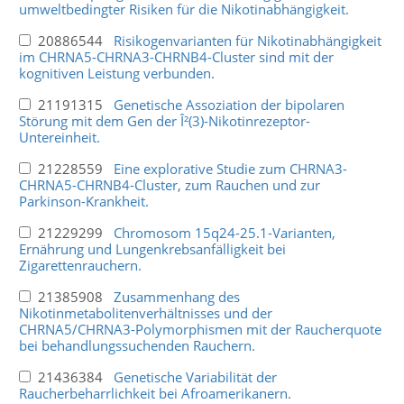
umweltbedingter Risiken für die Nikotinabhängigkeit.
20886544
Risikogenvarianten für Nikotinabhängigkeit
im CHRNA5-CHRNA3-CHRNB4-Cluster sind mit der
kognitiven Leistung verbunden.
21191315
Genetische Assoziation der bipolaren
Störung mit dem Gen der Î²(3)-Nikotinrezeptor-
Untereinheit.
21228559
Eine explorative Studie zum CHRNA3-
CHRNA5-CHRNB4-Cluster, zum Rauchen und zur
Parkinson-Krankheit.
21229299
Chromosom 15q24-25.1-Varianten,
Ernährung und Lungenkrebsanfälligkeit bei
Zigarettenrauchern.
21385908
Zusammenhang des
Nikotinmetabolitenverhältnisses und der
CHRNA5/CHRNA3-Polymorphismen mit der Raucherquote
bei behandlungssuchenden Rauchern.
21436384
Genetische Variabilität der
Raucherbeharrlichkeit bei Afroamerikanern.