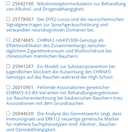
25642160
Nikotinrezeptormodulation zur Behandlung
von Alkohol- und Drogenabhängigkeit.
25778907
Der DYX2-Locus und die neurochemischen
Signalgene tragen zur Sprachgeräuschstörung und
verwandten neurokognitiven Domänen bei.
25874685
CHRNA3 rs6495308-Genotyp als
Effektmodifikator des Zusammenhangs zwischen
täglichem Zigarettenkonsum und Bluthochdruck bei
chinesischen männlichen Rauchern.
25941207
Ein Modell zur Substanzprävention bei
Jugendlichen blockiert die Auswirkung des CHRNA5-
Genotyps auf das Rauchen während der High School.
26010901
Fehlende Assoziationen genetischer
CHRNA5-A3-B4-Varianten mit Behandlungsergebnissen
zur Raucherentwöhnung bei kaukasischen Rauchern trotz
Assoziationen mit dem Grundrauchen.
26044620
Die Analyse des Gennetzwerks zeigt, dass
Immunsignale und ERK1/2 neuartige genetische Marker
für mehrere Suchtphänotypen sind: Alkohol-, Raucher-
und Opioidabhängigkeit.