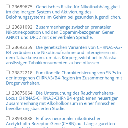
23689675
Genetisches Risiko für Nikotinabhängigkeit
im cholinergen System und Aktivierung des
Belohnungssystems im Gehirn bei gesunden Jugendlichen.
23691092
Zusammenhänge zwischen pränataler
Nikotinexposition und den Dopamin-bezogenen Genen
ANKK1 und DRD2 mit der verbalen Sprache.
23692359
Die genetischen Varianten von CHRNA5-A3-
B4 verändern die Nikotinaufnahme und interagieren mit
dem Tabakkonsum, um das Körpergewicht bei in Alaska
ansässigen Tabakkonsumenten zu beeinflussen.
23872218
Funktionelle Charakterisierung von SNPs in
der intergenen CHRNA3/B4-Region im Zusammenhang mit
Drogenverhalten.
23875064
Die Untersuchung des Rauchverhaltens-
Locus CHRNA5-CHRNA3-CHRNB4 ergab einen neuartigen
Zusammenhang mit Alkoholkonsum in einer finnischen
bevölkerungsbasierten Studie.
23943838
Einfluss neuronaler nikotinischer
Acetylcholin-Rezeptor-Gene (CHRN) auf Längszigaretten