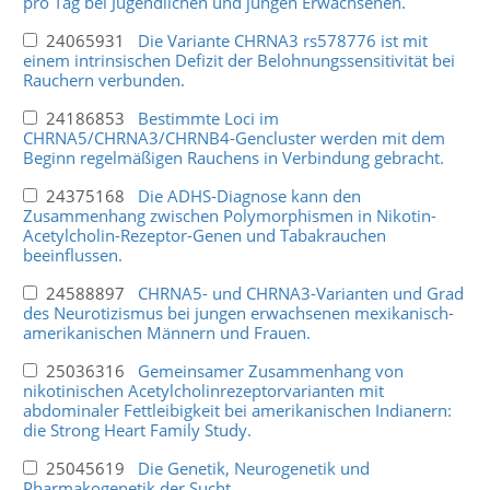
pro Tag bei Jugendlichen und jungen Erwachsenen.
24065931
Die Variante CHRNA3 rs578776 ist mit
einem intrinsischen Defizit der Belohnungssensitivität bei
Rauchern verbunden.
24186853
Bestimmte Loci im
CHRNA5/CHRNA3/CHRNB4-Gencluster werden mit dem
Beginn regelmäßigen Rauchens in Verbindung gebracht.
24375168
Die ADHS-Diagnose kann den
Zusammenhang zwischen Polymorphismen in Nikotin-
Acetylcholin-Rezeptor-Genen und Tabakrauchen
beeinflussen.
24588897
CHRNA5- und CHRNA3-Varianten und Grad
des Neurotizismus bei jungen erwachsenen mexikanisch-
amerikanischen Männern und Frauen.
25036316
Gemeinsamer Zusammenhang von
nikotinischen Acetylcholinrezeptorvarianten mit
abdominaler Fettleibigkeit bei amerikanischen Indianern:
die Strong Heart Family Study.
25045619
Die Genetik, Neurogenetik und
Pharmakogenetik der Sucht.