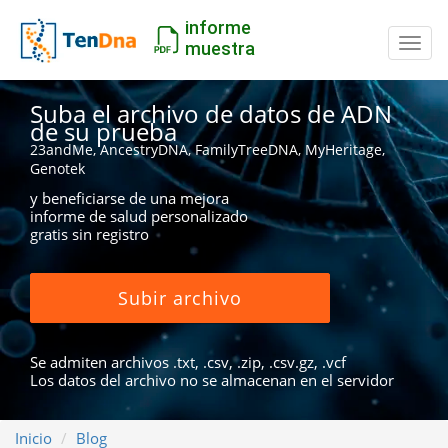
informe
Camb
muestra
Suba el archivo de datos de ADN
de su prueba
23andMe, AncestryDNA, FamilyTreeDNA, MyHeritage,
Genotek
y beneficiarse de una mejora
informe de salud personalizado
gratis sin registro
Subir archivo
Se admiten archivos .txt, .csv, .zip, .csv.gz, .vcf
Los datos del archivo no se almacenan en el servidor
Inicio
Blog