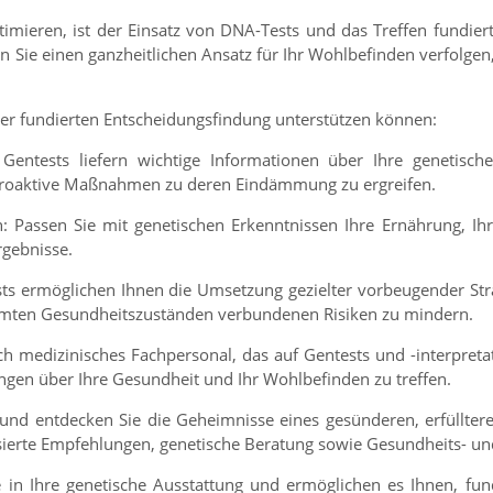
mieren, ist der Einsatz von DNA-Tests und das Treffen fundier
Sie einen ganzheitlichen Ansatz für Ihr Wohlbefinden verfolgen
Ihrer fundierten Entscheidungsfindung unterstützen können:
: Gentests liefern wichtige Informationen über Ihre genetis
 proaktive Maßnahmen zu deren Eindämmung zu ergreifen.
n: Passen Sie mit genetischen Erkenntnissen Ihre Ernährung, Ihr
rgebnisse.
s ermöglichen Ihnen die Umsetzung gezielter vorbeugender Str
immten Gesundheitszuständen verbundenen Risiken zu mindern.
h medizinisches Fachpersonal, das auf Gentests und -interpretatio
ngen über Ihre Gesundheit und Ihr Wohlbefinden zu treffen.
und entdecken Sie die Geheimnisse eines gesünderen, erfülltere
isierte Empfehlungen, genetische Beratung sowie Gesundheits- 
in Ihre genetische Ausstattung und ermöglichen es Ihnen, fun