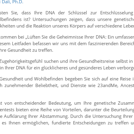
i Dali, Ph.D.
ten Sie, dass Ihre DNA der Schlüssel zur Entschlüsselun
befindens ist? Untersuchungen zeigen, dass unsere genetisch
kheiten und die Reaktion unseres Körpers auf verschiedene Leben
kommen bei „Lüften Sie die Geheimnisse Ihrer DNA: Ein umfasse
iesem Leitfaden befassen wir uns mit dem faszinierenden Bereic
hre Gesundheit zu treffen.
n Zugehörigkeitsgefühl suchen und ihre Gesundheitsreise selbst i
n Ihrer DNA für ein glücklicheres und gesünderes Leben verborg
undheit und Wohlbefinden begeben Sie sich auf eine Reise in
ich zunehmender Beliebtheit, und Dienste wie 23andMe, Ance
st von entscheidender Bedeutung, um Ihre genetische Zusamme
ntests bieten eine Reihe von Vorteilen, darunter die Beurteilung
ie Aufklärung Ihrer Abstammung. Durch die Untersuchung Ihrer
d es Ihnen ermöglichen, fundierte Entscheidungen zu treffe