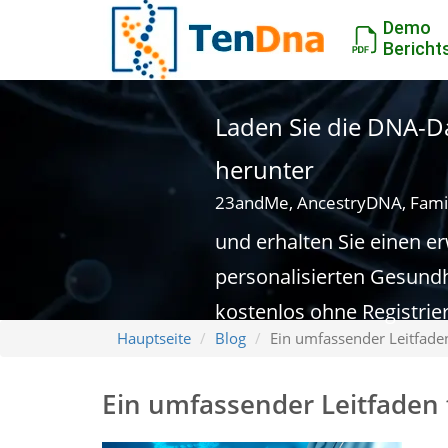
Demo
Bericht
Laden Sie die DNA-Da
herunter
23andMe, AncestryDNA, Fami
und erhalten Sie einen e
personalisierten Gesundh
kostenlos ohne Registrie
Hauptseite
Blog
Ein umfassender Leitfade
Ein umfassender Leitfaden