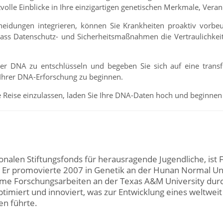
volle Einblicke in Ihre einzigartigen genetischen Merkmale, Vera
heidungen integrieren, können Sie Krankheiten proaktiv vorbe
, dass Datenschutz- und Sicherheitsmaßnahmen die Vertraulichkei
hrer DNA zu entschlüsseln und begeben Sie sich auf eine tran
Ihrer DNA-Erforschung zu beginnen.
ve Reise einzulassen, laden Sie Ihre DNA-Daten hoch und beginne
tionalen Stiftungsfonds für herausragende Jugendliche, ist 
. Er promovierte 2007 in Genetik an der Hunan Normal Un
e Forschungsarbeiten an der Texas A&M University durch
ptimiert und innoviert, was zur Entwicklung eines weltwe
en führte.