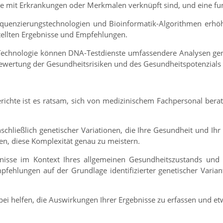
 die mit Erkrankungen oder Merkmalen verknüpft sind, und eine fu
uenzierungstechnologien und Bioinformatik-Algorithmen erhöhe
stellten Ergebnisse und Empfehlungen.
er Technologie können DNA-Testdienste umfassendere Analysen ge
ewertung der Gesundheitsrisiken und des Gesundheitspotenzials 
richte ist es ratsam, sich von medizinischem Fachpersonal bera
schließlich genetischer Variationen, die Ihre Gesundheit und Ih
n, diese Komplexität genau zu meistern.
nisse im Kontext Ihres allgemeinen Gesundheitszustands und 
mpfehlungen auf der Grundlage identifizierter genetischer Varian
bei helfen, die Auswirkungen Ihrer Ergebnisse zu erfassen und 