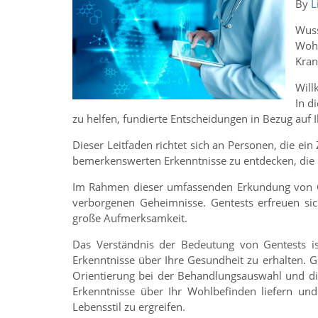
By
L
Wuss
Wohl
Kran
Will
In d
zu helfen, fundierte Entscheidungen in Bezug auf I
Dieser Leitfaden richtet sich an Personen, die ei
bemerkenswerten Erkenntnisse zu entdecken, die i
Im Rahmen dieser umfassenden Erkundung von Ges
verborgenen Geheimnisse. Gentests erfreuen s
große Aufmerksamkeit.
Das Verständnis der Bedeutung von Gentests i
Erkenntnisse über Ihre Gesundheit zu erhalten. Ge
Orientierung bei der Behandlungsauswahl und d
Erkenntnisse über Ihr Wohlbefinden liefern un
Lebensstil zu ergreifen.