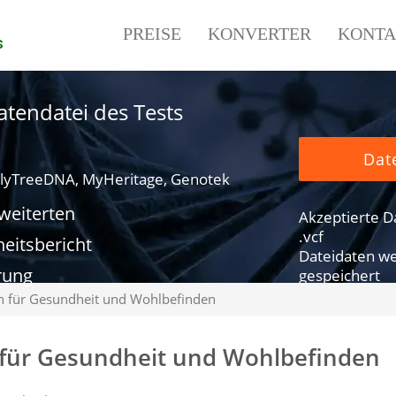
PREISE
KONVERTER
KONTA
s
tendatei des Tests
Dat
lyTreeDNA, MyHeritage, Genotek
rweiterten
Akzeptierte Dat
.vcf
eitsbericht
Dateidaten we
rung
gespeichert
n für Gesundheit und Wohlbefinden
 für Gesundheit und Wohlbefinden