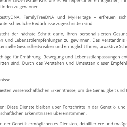
liebter DNA-Testdienste, die es Einzelpersonen ermöglichen, i
efinden zu gewinnen.
estryDNA, FamilyTreeDNA und MyHeritage – erfreuen sich g
unterschiedliche Bedürfnisse zugeschnitten sind.
eht der nächste Schritt darin, Ihren personalisierten Gesund
n und Lebensstilempfehlungen zu gewinnen. Das Verständnis die
nzielle Gesundheitsrisiken und ermöglicht Ihnen, proaktive Sch
schläge für Ernährung, Bewegung und Lebensstilanpassungen ent
hnitten sind. Durch das Verstehen und Umsetzen dieser Empfeh
tnisse
euesten wissenschaftlichen Erkenntnisse, um die Genauigkeit und
en: Diese Dienste bleiben über Fortschritte in der Genetik- u
enschaftlichen Erkenntnissen übereinstimmen.
 in der Genetik ermöglichen es Diensten, detailliertere und maß