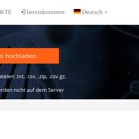
KTE
hereinkommen
ei hochladen
eien .txt, .csv, .zip, .csv.gz,
rden nicht auf dem Server