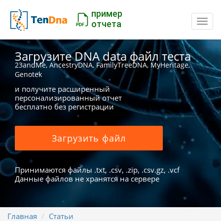
пример
Пере
отчета
Загрузите DNA data файл теста
23andMe, AncestryDNA, FamilyTreeDNA, MyHeritage,
Genotek
и получите расширенный
персонализированный отчет
бесплатно без регистрации
Загрузить файл
Принимаются файлы .txt, .csv, .zip, .csv.gz, .vcf
Данные файлов не хранятся на сервере
Главная
Статьи