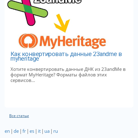
Как конвертировать данные 23andme в
myheritage
Хотите конвертировать данные ДНК из 23andMe в
формат MyHeritage? Форматы файлов этих
сервисов...
Все статьи
en
|
de
|
fr
|
es
|
it
|
ua
|
ru